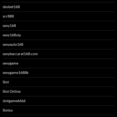
sbobet168
scr888
sexy168
sexy168vip
sexyauto168
sexybaccarat168.com
sexygame
sexygame1688k
Slot
Slot Online
slotgame6666
Slotxo