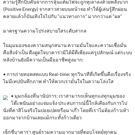
ความรู้สึกบีบคั้นจากการลุ้นแต้มไพ่จะถูกทุเลาลงด้วยพลังบวก
(Positive Energy) จากสาวสวยบนหน้าจอ ทำให้ผู้เล่นรู้สึกผ่อน
คลายแล้วก็บันเทิงใจไปกับ “แนวทางการ” มากกว่าแค่ “ผล”
มาตรฐานความโปร่งสบายใสระดับสากล
ในมุมมองของความสนุกสนาน ความมั่นใจและความเชื่อมั่น
คือสิ่งจำเป็น ดึงดูดใจบาคาร่ามิได้มีดีเพียงแค่รูปลักษณ์ แต่ระบบ
หลังบ้านยังมีความเป็นมืออาชีพสูงมาก:
• การถ่ายทอดสดแบบ Real-time: ทุกวินาทีที่เกิดขึ้นคือเรื่องจริง
ไม่มีเทปบันทึกภาพ ทำให้พวกเรามั่นใจในความโล่งใส
• มุมกล้องที่นานัปการ: เราสามารถเห็นทุกแง่ทุกมุมของ
โต๊ะพนันอย่างแจ่มแจ้ง ประสบการณ์นี้ใกล้เคียงกับการไป
นั่งที่คาสิโนจริงในปอยเปตหรือมาเก๊า โดยที่เราไม่ต้องก้าวเท้า
ออกมาจากบ้านเลยแม้กระทั้งก้าวเดียว
เซ็กซี่บาคาร่า ศูนย์รวมความมากมายที่ตอบโจทย์ทุกคน