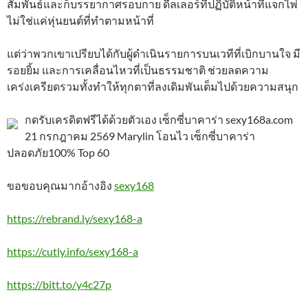
สัมพันธ์และก็บรรยากาศรอบกาย ดีลเลอร์ที่ปฏิบัติหน้าที่แจกไพ่
ไม่ใช่แค่หุ่นยนต์ที่ทำตามหน้าที่
แต่ว่าพวกเขาเปรียบได้กับผู้ดำเนินรายการบนเวทีที่เบิกบานใจ มี
รอยยิ้ม และการเคลื่อนไหวที่เป็นธรรมชาติ ช่วยลดความ
เคร่งเครียดรวมทั้งทำให้ทุกตาที่ลงเดิมพันเต็มไปด้วยความสนุก
กดรับเครดิตฟรีได้ด้วยตัวเอง เซ็กซี่บาคาร่า sexy168a.com
21 กรกฎาคม 2569 Marylin โอนไว เซ็กซี่บาคาร่า
ปลอดภัย100% Top 60
ขอขอบคุณมากอ้างอิง
sexy168
https://rebrand.ly/sexy168-a
https://cutly.info/sexy168-a
https://bitt.to/y4c27p