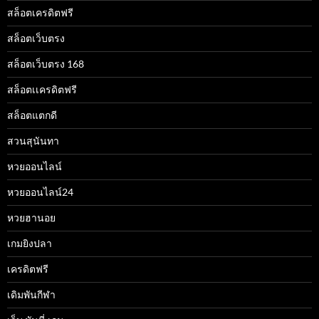
สล็อตเครดิตฟรี
สล็อตเว็บตรง
สล็อตเว็บตรง 168
สล็อตเเครดิตฟรี
สล็อตแตกดี
สวนสุนันทา
หวยออนไลน์
หวยออนไลน์24
หวยฮานอย
เกมยิงปลา
เครดิตฟรี
เดิมพันกีฬา