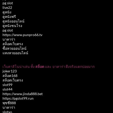
pg slot
live22
ดูหนัง
ดูหนังฟรี
ดูหนังออนไลน์
ดูหนังชนโรง
pg slot
https://www.punpro66.tv
บาคาร่า
สล็อตเว็บตรง
ซื้อหวยออนไลน์
แทงหวยออนไลน์
เว็บคาสิโนน่าเล่น ทั้ง
สล็อต
และ
บาคาร่า
ตึงจริงแตกบ่อยมาก
joker123
สล็อต168
สล็อตเว็บตรง
slot99
slot44
https://www.jinda888.bet
https://pgslot99.run
พุซซี่888
บาคาร่า
slotxo