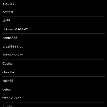
Baccarat
bestbet
bh99
bkkwin เครดิตฟรี
bonus888
brazil999 slot
brazil999 slot
Casino
cloudbet
coke55
debet
fafa 123 slot
fullslot