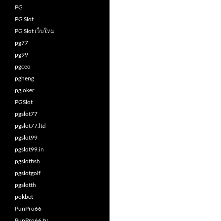
PG
PG Slot
PG Slot เว็บใหม่
pg77
pg99
pgceo
pgheng
pgjoker
PGSlot
pgslot77
pgslot77.ltd
pgslot99
pgslot99.in
pgslotfish
pgslotgolf
pgslotth
pokbet
PunPro66
PunPro66.tv