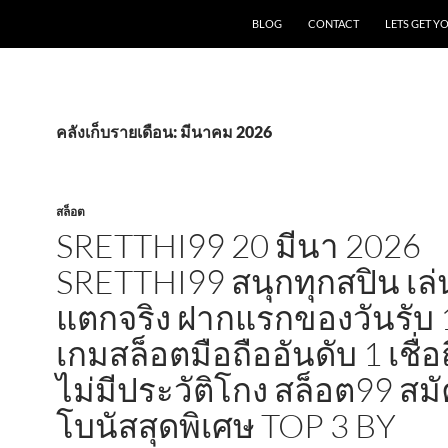
ข้ามไปยังเนื้อหา
BLOG
CONTACT
LETS GET Y
คลังเก็บรายเดือน: มีนาคม 2026
สล็อต
SRETTHI99 20 มีนา 2026
SRETTHI99 สนุกทุกสปิน เล่
แตกจริง ฝากแรกของวันรับ
เกมสล็อตมือถืออันดับ 1 เชื่อ
ไม่มีประวัติโกง สล็อต99 สมั
โบนัสสุดพิเศษ TOP 3 BY