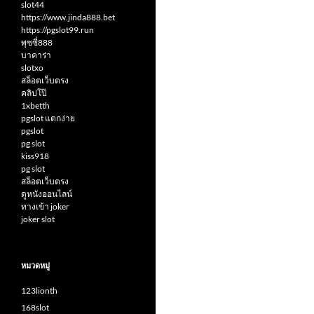
slot44
https://www.jinda888.bet
https://pgslot99.run
พุซซี่888
บาคาร่า
slotxo
สล็อตเว็บตรง
คลิปโป๊
1xbetth
pgslot แตกง่าย
pgslot
pg slot
kiss918
pg slot
สล็อตเว็บตรง
ดูหนังออนไลน์
ทางเข้า joker
joker slot
หมวดหมู่
123lionth
168slot