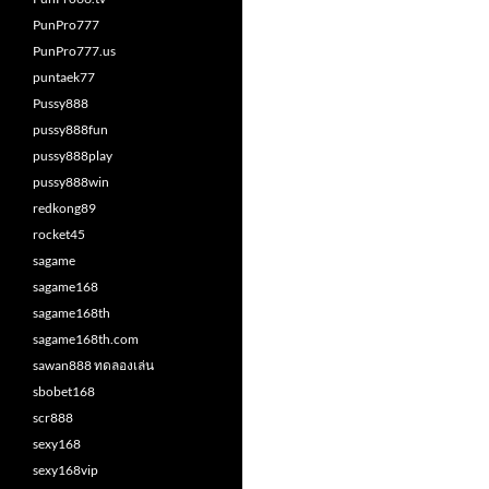
PunPro777
PunPro777.us
puntaek77
Pussy888
pussy888fun
pussy888play
pussy888win
redkong89
rocket45
sagame
sagame168
sagame168th
sagame168th.com
sawan888 ทดลองเล่น
sbobet168
scr888
sexy168
sexy168vip