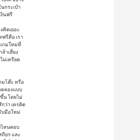
นในกระเป๋า
งินฟรี
องคิดเยอะ
ตฟรีคือ เรา
เกมใหม่ที่
ล้าเสี่ยง
บไม่เครียด
กมโต๊ะ หรือ
ด้ทดลองแบบ
ึ้น โดยไม่
สึกว่า เครดิต
ับมือใหม่
ว็บไหนตอบ
สถียร และ