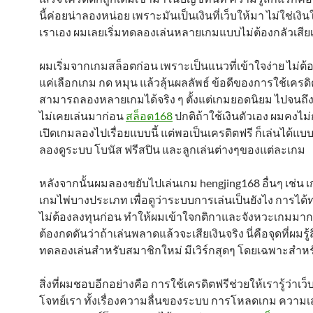
นี้ค่อยน่าลองหน่อย เพราะมันเป็นเงินที่เว็บให้มา ไม่ใช่เงิ
เราเอง ผมเลยเริ่มทดลองเล่นหลายเกมแบบไม่ต้องกลัวเสียเ
ผมเริ่มจากเกมสล็อตก่อน เพราะเป็นแนวที่เข้าใจง่าย ไม่ต้
แค่เลือกเกม กด หมุน แล้วลุ้นผลลัพธ์ ข้อดีของการใช้เครดิ
สามารถลองหลายเกมได้จริง ๆ ตั้งแต่เกมยอดนิยม ไปจนถึง
ไม่เคยเล่นมาก่อน
สล็อต168
ปกติถ้าใช้เงินตัวเอง ผมคงไม่ก
เปิดเกมลองไปเรื่อยแบบนี้ แต่พอเป็นเครดิตฟรี ก็เล่นได้แบ
ลองดูระบบ โบนัส ฟรีสปิน และลูกเล่นต่างๆของแต่ละเกม
หลังจากนั้นผมลองขยับไปเล่นเกม hengjing168 อื่นๆ เช่น เ
เกมไพ่บางประเภท เพื่อดูว่าระบบการเล่นเป็นยังไง การไ
ไม่ต้องลงทุนก่อน ทำให้ผมเข้าใจกติกาและจังหวะเกมมากข
ต้องกดดันว่าถ้าเล่นพลาดแล้วจะเสียเงินจริง นี่คือจุดที่ผมรู้
ทดลองเล่นสำหรับสมาชิกใหม่ มีเวิร์กสุดๆ โดยเฉพาะสำหร
สิ่งที่ผมชอบอีกอย่างคือ การใช้เครดิตฟรีช่วยให้เรารู้ว่าเ
โจทย์เรา ทั้งเรื่องความลื่นของระบบ การโหลดเกม ความเ