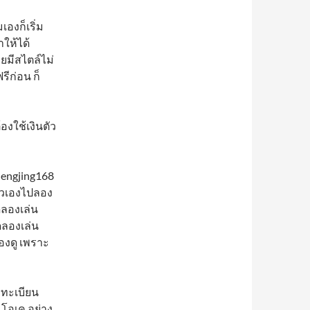
องก็เริ่ม
ให้ได้
ยมีสไตล์ไม่
ีก่อน ก็
งใช้เงินตัว
 hengjing168
ัวเองไปลอง
ดลองเล่น
ดลองเล่น
องดู เพราะ
งทะเบียน
 โอเค อย่าง