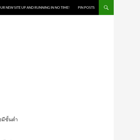
OUR NEW SITE UP AND RUNNING IN NO TIME!
PIN POSTS
มีขั้นต่ำ