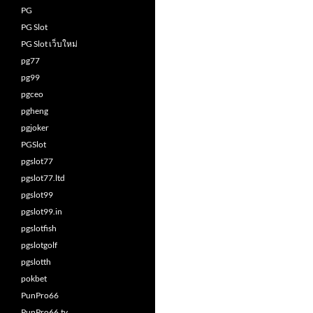
PG
PG Slot
PG Slot เว็บใหม่
pg77
pg99
pgceo
pgheng
pgjoker
PGSlot
pgslot77
pgslot77.ltd
pgslot99
pgslot99.in
pgslotfish
pgslotgolf
pgslotth
pokbet
PunPro66
PunPro66.tv