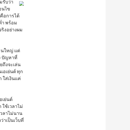
มรับว่า
ื่อนไข
 คือการได้
ต่ำ พร้อม
จริงอย่างผม
อนใหญ่ แต่
ปัญหาที่
อยถึงจะเล่น
นเอเย่นต์ ทุก
 ใส่เงินแค่
เย่นต์
 ใช้เวลาไม่
้เวลาไม่นาน
ว่าเป็นเว็บที่