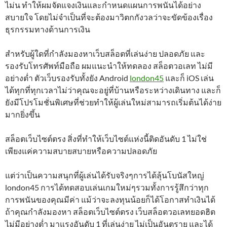
ไม่น ทำให้ผมจัดแจงเงินและกำหนดแผนการพนันได้อย่าง
สบายใจ โดยไม่จำเป็นที่จะต้องมาวิตกกังวลว่าจะขัดข้องเรื่อง
ธุรกรรมทางด้านการเงิน
สำหรับผู้ใดที่กำลังมองหาเว็บสล็อตที่เล่นง่าย ปลอดภัย และ
รองรับโทรศัพท์มือถือ ผมแนะนำให้ทดลอง สล็อตวอเลท ไม่มี
อย่างต่ำ ตัวเว็บรองรับทั้งยัง Android
london45
และก็ iOS เล่น
ได้ทุกที่ทุกเวลาไม่ว่าคุณจะอยู่ที่บ้านหรือระหว่างเดินทาง และก็
ยังมีโปรโมชั่นพิเศษที่ช่วยทำให้ผู้เล่นใหม่สามารถเริ่มต้นได้ง่าย
มากยิ่งขึ้น
สล็อตเว็บไซต์ตรง สิ่งที่ทำให้เว็บไซต์แห่งนี้ติดอันดับ 1 ไม่ใช่
เพียงแค่ความสบายสบายหรือความปลอดภัย
แต่ว่าเป็นความสนุกที่ผู้เล่นได้รับจริงๆการได้ลุ้นโบนัสใหญ่
london45 การได้ทดสอบเล่นเกมใหม่ๆรวมทั้งการรู้สึกว่าทุก
การพนันของคุณมีค่า แม้ว่าจะลงทุนน้อยก็ได้โอกาสทำเงินได้
ถ้าคุณกำลังมองหา สล็อตเว็บไซต์ตรง เว็บสล็อตวอเลทยอดฮิต
ไม่มีอย่างต่ำ มาแรงอันดับ 1 ที่เล่นง่าย ไม่เป็นอันตราย และได้