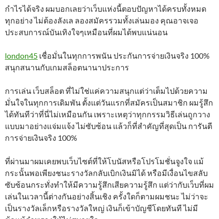
กำไรได้จริง ผมบอกเลยว่าเว็บแห่งนี้ตอบปัญหาได้ครบทั้งหมด
ทุกอย่าง ไม่ต้องลังเล ลองสมัครรวมทั้งเล่นมอง คุณอาจเจอ
ประสบการณ์บันเทิงใจๆเหมือนที่ผมได้พบแน่นอน
london45
เชื่อมั่นในทุกการพนัน ประกันการจ่ายเงินจริง 100%
สนุกสนานกับเกมสล็อตนานาประการ
การเล่น เว็บสล็อต ที่ไม่ใช่แค่ความสนุกแต่ว่าเต็มไปด้วยความ
มั่นใจในทุกการเดิมพัน ตั้งแต่วันแรกที่สมัครเป็นสมาชิก ผมรู้สึก
ได้ทันทีว่าที่นี่ไม่เหมือนกัน เพราะเหตุว่าทุกกรรมวิธีเล่นถูกวาง
แบบมาอย่างแจ่มแจ้ง ไม่ซับซ้อน แล้วก็ที่สำคัญที่สุดเป็น การันตี
การจ่ายเงินจริง 100%
ที่ผ่านมาผมเคยพบเว็บไซต์ที่ให้โบนัสหรือโปรโมชั่นจูงใจ แม้
กระนั้นพอเพียงชนะรางวัลกลับเบิกเงินมิได้ หรือมีเงื่อนไขสลับ
ซับซ้อนกระทั่งทำให้มีความรู้สึกเสียความรู้สึก แต่ว่ากับเว็บที่ผม
เล่นในเวลานี้ต่างกันอย่างสิ้นเชิง ครั้งใดก็ตามผมชนะ ไม่ว่าจะ
เป็นรางวัลเล็กหรือรางวัลใหญ่ เงินก็เข้าบัญชีโดยทันที ไม่มี