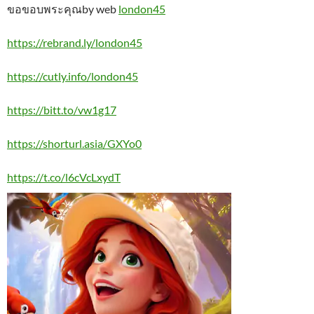
ขอขอบพระคุณby web
london45
https://rebrand.ly/london45
https://cutly.info/london45
https://bitt.to/vw1g17
https://shorturl.asia/GXYo0
https://t.co/l6cVcLxydT