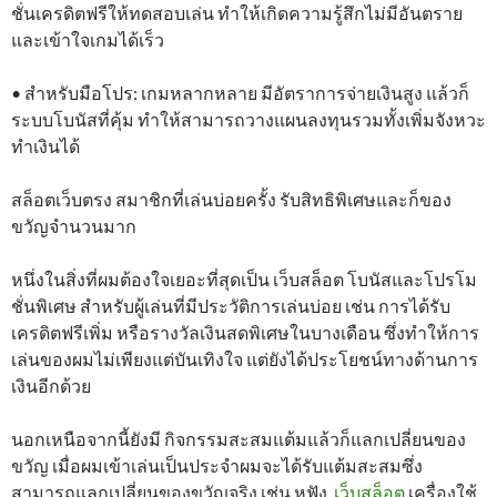
ชั่นเครดิตฟรีให้ทดสอบเล่น ทำให้เกิดความรู้สึกไม่มีอันตราย
และเข้าใจเกมได้เร็ว
• สำหรับมือโปร: เกมหลากหลาย มีอัตราการจ่ายเงินสูง แล้วก็
ระบบโบนัสที่คุ้ม ทำให้สามารถวางแผนลงทุนรวมทั้งเพิ่มจังหวะ
ทำเงินได้
สล็อตเว็บตรง สมาชิกที่เล่นบ่อยครั้ง รับสิทธิพิเศษและก็ของ
ขวัญจำนวนมาก
หนึ่งในสิ่งที่ผมต้องใจเยอะที่สุดเป็น เว็บสล็อต โบนัสและโปรโม
ชั่นพิเศษ สำหรับผู้เล่นที่มีประวัติการเล่นบ่อย เช่น การได้รับ
เครดิตฟรีเพิ่ม หรือรางวัลเงินสดพิเศษในบางเดือน ซึ่งทำให้การ
เล่นของผมไม่เพียงแต่บันเทิงใจ แต่ยังได้ประโยชน์ทางด้านการ
เงินอีกด้วย
นอกเหนือจากนี้ยังมี กิจกรรมสะสมแต้มแล้วก็แลกเปลี่ยนของ
ขวัญ เมื่อผมเข้าเล่นเป็นประจำผมจะได้รับแต้มสะสมซึ่ง
สามารถแลกเปลี่ยนของขวัญจริง เช่น หูฟัง,
เว็บสล็อต
เครื่องใช้