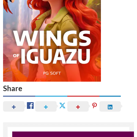
Share