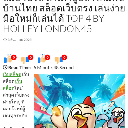
บ้านไทย สล็อตเว็บตรง เล่นง่าย
มือใหม่ก็เล่นได้ TOP 4 BY
HOLLEY LONDON45
3 ธันวาคม 2025
0
0
0
0
Read Time:
5 Minute, 48 Second
เว็บสล็อต
เว็บ
สล็อต
เว็บ
สล็อต
ใหม่
ล่าสุด เว็บตรง
ค่ายใหญ่ ที่
ตอบโจทย์ผู้
เล่นทุกระดับ