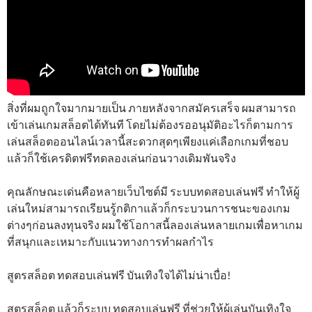
สิ่งที่ผมถูกใจมากมายเป็น ภายหลังจากสมัครเสร็จ ผมสามารถ
เข้าเล่นเกมสล็อตได้ทันที โดยไม่ต้องรออนุมัติอะไรก็ตามการ
เล่นสล็อตออนไลน์เวลานี้สะดวกสุดๆเพียงแค่เลือกเกมที่ชอบ
แล้วก็ใช้เครดิตฟรีทดลองเล่นก่อนวางเดิมพันจริง
คุณลักษณะเด่นคือหลายเว็บไซต์มี ระบบทดสอบเล่นฟรี ทำให้ผู้
เล่นใหม่สามารถเรียนรู้กติกาแล้วก็กระบวนการชนะของเกม
ต่างๆก่อนลงทุนจริง ผมใช้โอกาสนี้ลองเล่นหลายเกมเพื่อหาเกม
ที่สนุกและเหมาะกับแนวทางการทำผลกำไร
สูตรสล็อต ทดสอบเล่นฟรี บันเทิงใจได้ไม่น่าเบื่อ!
สูตรสล็อต แล้วก็ระบบ ทดสอบเล่นฟรี ที่ช่วยให้ผู้เล่นบันเทิงใจ