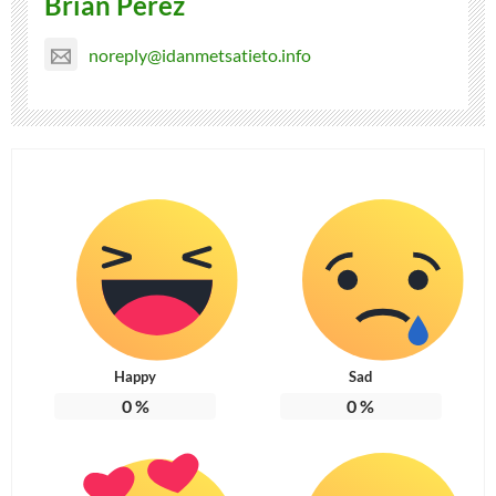
Brian Perez
noreply@idanmetsatieto.info
Happy
Sad
0
%
0
%