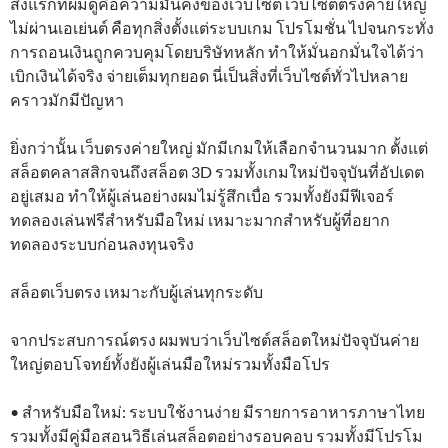
สิ่งแรกที่ผมดูคือความมั่นคงของเว็บไซต์ เว็บไซต์ตรงค่ายใหญ่
ไม่ผ่านเอเย่นต์ คือทุกสิ่งตั้งแต่ระบบเกม โปรโมชั่น ไปจนกระทั่ง
การถอนเงินถูกควบคุมโดยบริษัทหลัก ทำให้มั่นอกมั่นใจได้ว่า
เบิกเงินได้จริง จ่ายเต็มทุกยอด นี่เป็นสิ่งที่เว็บไซต์ทั่วไปหลาย
คราวมักมีปัญหา
ยิ่งกว่านั้น เว็บตรงค่ายใหญ่ มักมีเกมให้เลือกจำนวนมาก ตั้งแต่
สล็อตคลาสสิกจนถึงสล็อต 3D รวมทั้งเกมใหม่ปัจจุบันที่อัปเดต
อยู่เสมอ ทำให้ผู้เล่นอย่างผมไม่รู้สึกเบื่อ รวมทั้งยังมีฟีเจอร์
ทดลองเล่นฟรีสำหรับมือใหม่ เหมาะมากสำหรับผู้ที่อยาก
ทดลองระบบก่อนลงทุนจริง
สล็อตเว็บตรง เหมาะกับผู้เล่นทุกระดับ
จากประสบการณ์ตรง ผมพบว่าเว็บไซต์สล็อตใหม่ปัจจุบันค่าย
ใหญ่ตอบโจทย์ทั้งยังผู้เล่นมือใหม่รวมทั้งมือโปร
• สำหรับมือใหม่: ระบบใช้งานง่าย มีรายการอาหารภาษาไทย
รวมทั้งมีคู่มือสอนวิธีเล่นสล็อตอย่างรอบคอบ รวมทั้งมีโปรโม