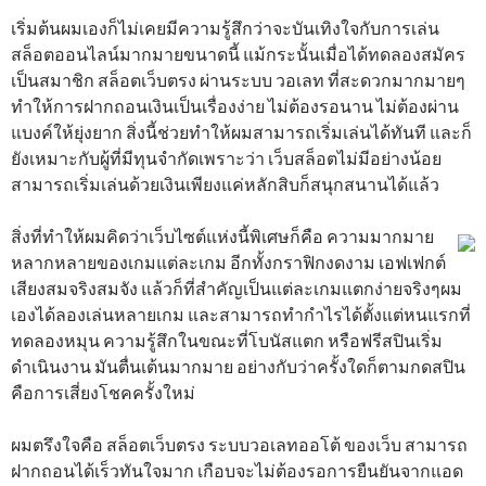
เริ่มต้นผมเองก็ไม่เคยมีความรู้สึกว่าจะบันเทิงใจกับการเล่น
สล็อตออนไลน์มากมายขนาดนี้ แม้กระนั้นเมื่อได้ทดลองสมัคร
เป็นสมาชิก สล็อตเว็บตรง ผ่านระบบ วอเลท ที่สะดวกมากมายๆ
ทำให้การฝากถอนเงินเป็นเรื่องง่าย ไม่ต้องรอนาน ไม่ต้องผ่าน
แบงค์ให้ยุ่งยาก สิ่งนี้ช่วยทำให้ผมสามารถเริ่มเล่นได้ทันที และก็
ยังเหมาะกับผู้ที่มีทุนจำกัดเพราะว่า เว็บสล็อตไม่มีอย่างน้อย
สามารถเริ่มเล่นด้วยเงินเพียงแค่หลักสิบก็สนุกสนานได้แล้ว
สิ่งที่ทำให้ผมคิดว่าเว็บไซต์แห่งนี้พิเศษก็คือ ความมากมาย
หลากหลายของเกมแต่ละเกม อีกทั้งกราฟิกงดงาม เอฟเฟกต์
เสียงสมจริงสมจัง แล้วก็ที่สำคัญเป็นแต่ละเกมแตกง่ายจริงๆผม
เองได้ลองเล่นหลายเกม และสามารถทำกำไรได้ตั้งแต่หนแรกที่
ทดลองหมุน ความรู้สึกในขณะที่โบนัสแตก หรือฟรีสปินเริ่ม
ดำเนินงาน มันตื่นเต้นมากมาย อย่างกับว่าครั้งใดก็ตามกดสปิน
คือการเสี่ยงโชคครั้งใหม่
ผมตรึงใจคือ สล็อตเว็บตรง ระบบวอเลทออโต้ ของเว็บ สามารถ
ฝากถอนได้เร็วทันใจมาก เกือบจะไม่ต้องรอการยืนยันจากแอด