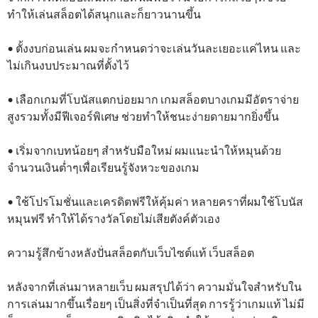
ทำให้เล่นสล็อตได้สนุกและก็ยาวนานขึ้น
• ตั้งงบก่อนเล่น ผมจะกำหนดว่าจะเล่นวันละเยอะแค่ไหน และ
ไม่เกินงบประมาณที่ตั้งไว้
• เลือกเกมที่โบนัสแตกบ่อยมาก เกมสล็อตบางเกมมีอัตราจ่าย
สูงรวมทั้งมีฟีเจอร์พิเศษ ช่วยทำให้ชนะง่ายดายมากยิ่งขึ้น
• เริ่มจากเบทน้อยๆ สำหรับมือใหม่ ผมแนะนำให้หมุนด้วย
จำนวนเงินต่ำๆเพื่อเรียนรู้จังหวะของเกม
• ใช้โปรโมชั่นและเครดิตฟรีให้คุ้มค่า หลายคราที่ผมใช้โบนัส
หมุนฟรี ทำให้ได้รางวัลโดยไม่เสียตังค์ตัวเอง
ความรู้สึกข้างหลังปั่นสล็อตกับเว็บไซต์แท้ เว็บสล็อต
หลังจากที่เล่นมาหลายเว็บ ผมสรุปได้ว่า ความมั่นใจสำหรับใน
การเล่นมากขึ้นเรื่อยๆ เป็นสิ่งที่จำเป็นที่สุด การรู้ว่าเกมแท้ ไม่มี