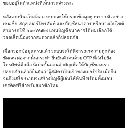
ชอบอยู่ในตำแหน่งที่เห็นกระจ่างเจน
หลังจากนั้น เว็บสล็อต ระบบจะให้กรอกข้อมูลฐานราก ตัวอย่าง
เช่น ชื่อ-สกุล เบอร์โทรศัพท์ และบัญชีธนาคาร หรือบางเว็บไซต์
สามารถใช้ True Wallet แทนบัญชีธนาคารได้ ผมเลือกใช้
วอลเล็ตเนื่องจากสะดวกแล้วก็ปลอดภัย
เมื่อกรอกข้อมูลครบแล้ว ระบบจะให้พิจารณาความถูกต้อง
ชัดเจน ต่อจากนั้นกระทำ ยืนยันตัวตนด้วย OTP ที่ส่งไปยัง
โทรศัพท์มือถือ นี่เป็นขั้นตอนสำคัญเพื่อให้บัญชีของเรา
ปลอดภัย แล้วก็ยืนยันว่าผู้สมัครเป็นเจ้าของเบอร์จริง เมื่อยืน
จนถึงเสร็จ ระบบจะสร้างบัญชีผู้เล่นให้ทันที พร้อมทั้งมอบ
เครดิตฟรีสำหรับสมาชิกใหม่