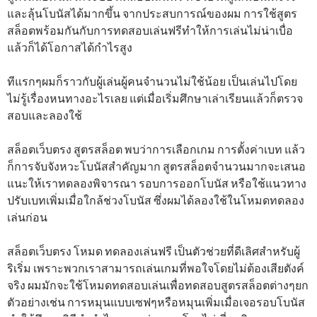
และลุ้นโบนัสได้มากขึ้น จากประสบการณ์ของผม การใช้สูตร
สล็อตพร้อมกันกับการทดสอบเล่นฟรีทำให้การเล่นไม่น่าเบื่อ
แล้วก็ได้โอกาสได้กำไรสูง
ทีแรกๆผมก็ราวกับผู้เล่นผู้คนจำนวนไม่ใช้น้อย เป็นเล่นไปโดย
ไม่รู้เรื่องหนทางอะไรเลย แต่เมื่อเริ่มศึกษาเล่าเรียนแล้วก็ตรวจ
สอบและลองใช้
สล็อตเว็บตรง สูตรสล็อต พบว่าการเลือกเกม การตั้งค่าเบท แล้ว
ก็การจับจังหวะโบนัสสำคัญมาก สูตรสล็อตจำนวนมากจะเสนอ
แนะให้เราทดลองพิจารณา รอบการออกโบนัส หรือใช้แนวทาง
ปรับเบทเพิ่มเมื่อใกล้ช่วงโบนัส ซึ่งผมได้ลองใช้ในโหมดทดลอง
เล่นก่อน
สล็อตเว็บตรง โหมด ทดลองเล่นฟรี เป็นตัวช่วยที่ดีเลิศสำหรับผู้
ริเริ่ม เพราะพวกเราสามารถเล่นเกมที่พอใจโดยไม่ต้องเสียตังค์
จริง ผมมักจะใช้โหมดทดสอบเล่นเพื่อทดสอบสูตรสล็อตต่างๆยก
ตัวอย่างเช่น การหมุนแบบเซฟๆหรือหมุนเพิ่มเมื่อเจอรอบโบนัส