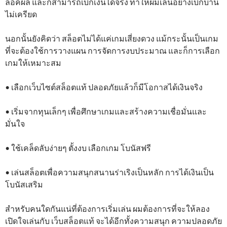
ล็อคผล และก็สามารถเบิกเงินได้จริง ทำให้ผมเล่นอย่างเบิกบาน
ไม่เครียด
นอกนั้นยังคิดว่า สล็อตไม่ได้แค่เกมเสี่ยงดวง แม้กระนั้นเป็นเกม
ที่จะต้องใช้การวางแผน การจัดการงบประมาณ และก็การเลือก
เกมให้เหมาะสม
• เลือกเว็บไซต์สล็อตแท้ ปลอดภัยแล้วก็มีโอกาสได้เงินจริง
• เริ่มจากทุนเล็กๆ เพื่อศึกษาเกมและสร้างความเชื่อมั่นและ
มั่นใจ
• ใช้เคล็ดลับง่ายๆ ตั้งงบ เลือกเกม โบนัสฟรี
• เล่นสล็อตเพื่อความสนุกสนานร่าเริงเป็นหลัก การได้เงินเป็น
โบนัสเสริม
สำหรับคนใดกันแน่ที่ต้องการเริ่มเล่น ผมต้องการที่จะให้ลอง
เปิดใจเล่นกับ เว็บสล็อตแท้ จะได้อีกทั้งความสนุก ความปลอดภัย