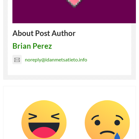
About Post Author
Brian Perez
noreply@idanmetsatieto.info