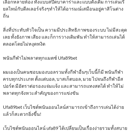
เลือกหลายห้อง ทั้งแบบสปีดบาคาร่าและแบบดั้งเดิม การเล่นเรี
ยลไทม์กับดีลเลอร์จริงๆทำให้ได้อารมณ์เสมือนอยู่คาสิโนต่าง
ถิ่น
สิ่งที่ประทับหัวใจเป็น ความมีประสิทธิภาพของระบบ ไม่มีสะดุด
เลย ทั้งยังภาพ เสียง และก็การวางเดิมพัน ทำให้สามารถเล่นได้
ตลอดโดยไม่หงุดหงิด
พนันกีฬาไม่พลาดทุกแมตช์ Ufa89bet
ผมเองเป็นคนชอบมองบอลรวมทั้งกีฬาอื่นๆเว็บนี้ก็มี พนันกีฬา
ครบทุกประเภท ตั้งแต่บอล, บาสเก็ตบอล, มวย ไปจนถึงกีฬาอีส
ปอร์ต มีอัตราต่อรองแจ่มแจ้ง และสามารถแทงสดได้ ทำให้ไม่
พลาดทุกจังหวะสำคัญของการแข่งขัน
Ufa89bet เว็บไซต์พนันออนไลน์สามารถเข้าถึงการเล่นได้ง่าย
แล้วก็สะดวกยิ่งขึ้น!
เว็บไซต์พนันออนไลน์ ufa89 ได้เปลี่ยนเป็นเรื่องง่ายรวมทั้งสบาย