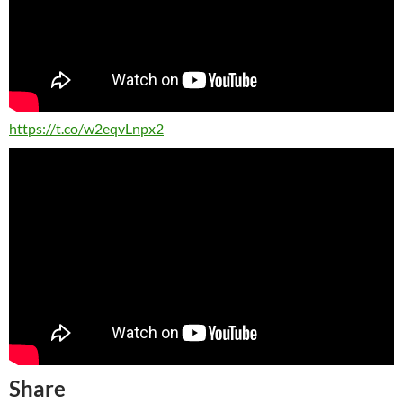
https://t.co/w2eqvLnpx2
Share