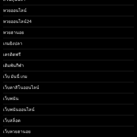
หวยออนไลน์
หวยออนไลน์24
หวยฮานอย
เกมยิงปลา
เครดิตฟรี
เดิมพันกีฬา
เว็บ มันนี่ เกม
เว็บคาสิโนออนไลน์
เว็บพนัน
เว็บพนันออนไลน์
เว็บสล็อต
เว็บหวยฮานอย