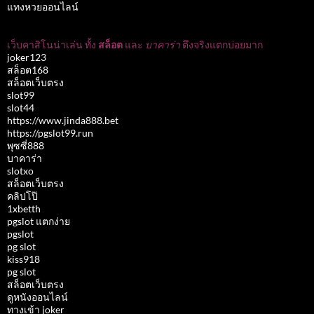
แทงหวยออนไลน์
เว็บคาสิโนน่าเล่น ทั้ง
สล็อต
และ
บาคาร่า
ตึงจริงแตกบ่อยมาก
joker123
สล็อต168
สล็อตเว็บตรง
slot99
slot44
https://www.jinda888.bet
https://pgslot99.run
พุซซี่888
บาคาร่า
slotxo
สล็อตเว็บตรง
คลิปโป๊
1xbetth
pgslot แตกง่าย
pgslot
pg slot
kiss918
pg slot
สล็อตเว็บตรง
ดูหนังออนไลน์
ทางเข้า joker