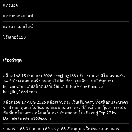
แทงบอล
แทงบอลออนไลน์
แทงหวยออนไลน์
โจ๊กเกอร์123
เรื่องล่าสุด
สล็อต168 15 กันยายน 2026 hengjing168 บริการเกมคาสิโน ครบครัน
24 ชั่วโมง ลอตเตอรี่ ราคาถูก ไม่ติดเทิร์น ยูสเดียว เล่นได้ทุกเกม
hengjing168 เกมสล็อตหลายร้อยแบบ Top 92 by Kandice
hengjing168d.com
สล็อต168 17 AUG 2026 สล็อตเว็บตรง เว็บเดียวครบ ทั้งสล็อตและบาคา
ร่า ฝากมาคุ้มค่า ไม่กินมาม่าแน่นอน จ่ายตรง กี่ล้านก็จ่าย คุ้มค่าการเดิม
พัน ที่สุดในวงการ สล็อตเว็บตรง ห้ามพลาด โปรดีรออยู่ Top 27 by
Daniele tangtem168e.com
บาคาร่า168 3 กันยายน 69 sexy168 เปิดมุมมองใหม่ของเกมบาคาร่า