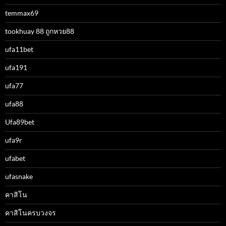
temmax69
tookhuay 88 ถูกหวย88
ufa11bet
ufa191
ufa77
ufa88
Ufa89bet
ufa9r
ufabet
ufasnake
คาสิโน
คาสิโนครบวงจร