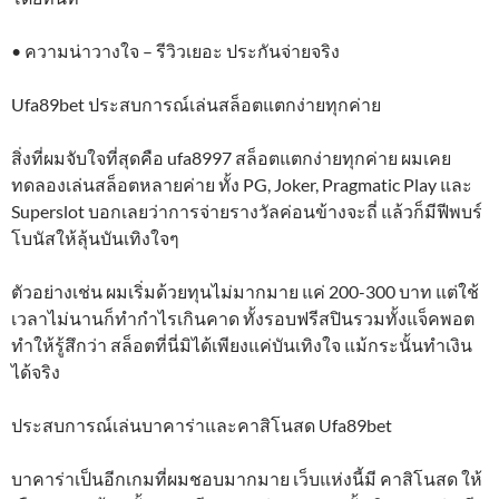
• ความน่าวางใจ – รีวิวเยอะ ประกันจ่ายจริง
Ufa89bet ประสบการณ์เล่นสล็อตแตกง่ายทุกค่าย
สิ่งที่ผมจับใจที่สุดคือ ufa8997 สล็อตแตกง่ายทุกค่าย ผมเคย
ทดลองเล่นสล็อตหลายค่าย ทั้ง PG, Joker, Pragmatic Play และ
Superslot บอกเลยว่าการจ่ายรางวัลค่อนข้างจะถี่ แล้วก็มีฟีพบร์
โบนัสให้ลุ้นบันเทิงใจๆ
ตัวอย่างเช่น ผมเริ่มด้วยทุนไม่มากมาย แค่ 200-300 บาท แต่ใช้
เวลาไม่นานก็ทำกำไรเกินคาด ทั้งรอบฟรีสปินรวมทั้งแจ็คพอต
ทำให้รู้สึกว่า สล็อตที่นี่มิได้เพียงแค่บันเทิงใจ แม้กระนั้นทำเงิน
ได้จริง
ประสบการณ์เล่นบาคาร่าและคาสิโนสด Ufa89bet
บาคาร่าเป็นอีกเกมที่ผมชอบมากมาย เว็บแห่งนี้มี คาสิโนสด ให้