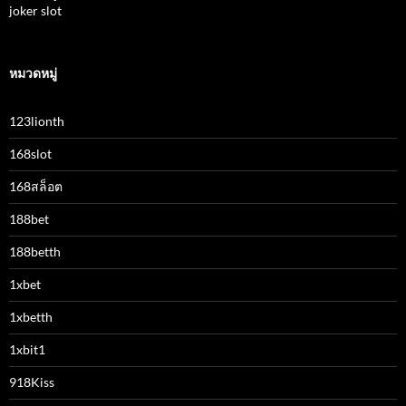
joker slot
หมวดหมู่
123lionth
168slot
168สล็อต
188bet
188betth
1xbet
1xbetth
1xbit1
918Kiss