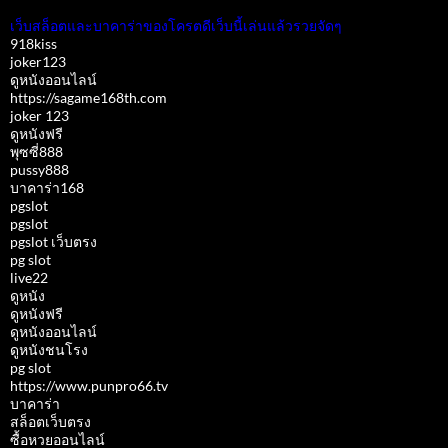
เว็บสล็อตและบาคาร่าของโครตดีเว็บนี้เล่นแล้วรวยจัดๆ
918kiss
joker123
ดูหนังออนไลน์
https://sagame168th.com
joker 123
ดูหนังฟรี
พุซซี่888
pussy888
บาคาร่า168
pgslot
pgslot
pgslot เว็บตรง
pg slot
live22
ดูหนัง
ดูหนังฟรี
ดูหนังออนไลน์
ดูหนังชนโรง
pg slot
https://www.punpro66.tv
บาคาร่า
สล็อตเว็บตรง
ซื้อหวยออนไลน์