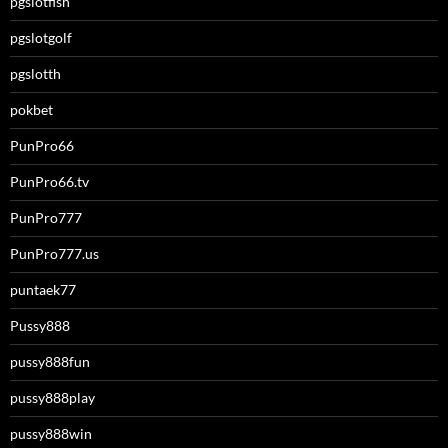
pgslotfish
pgslotgolf
pgslotth
pokbet
PunPro66
PunPro66.tv
PunPro777
PunPro777.us
puntaek77
Pussy888
pussy888fun
pussy888play
pussy888win