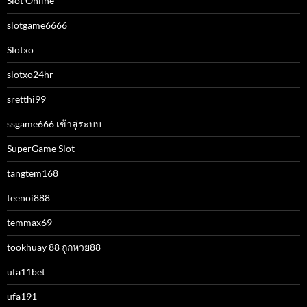
Slot Online
slotgame6666
Slotxo
slotxo24hr
sretthi99
ssgame666 เข้าสู่ระบบ
SuperGame Slot
tangtem168
teenoi888
temmax69
tookhuay 88 ถูกหวย88
ufa11bet
ufa191