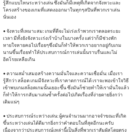
รู้สึกแบบไหนระหว่างเล่น ซึ่งมันก็มีเหตุที่เกิดจากจังหวะและ
โครงสร้างของเกมที่แสดงออกมาในทุกๆสปินที่พวกเราเล่น
นั่นเอง
• จังหวะที่เหมาะสม: เกมที่ดีจะไม่เร่งเร้าพวกเราตลอดระยะ
เวลา มีทั้งยังจังหวะเร่งเร้าบ้างในบางครั้ง แต่ว่าก็มีช่วงพัก
หายใจหายคอไปเรื่อยๆซึ่งมันก็ทำให้พวกเราอยากอยู่กับเกม
นานขึ้นเรื่อยทำให้ประสบการณ์การเล่นนั้นราบรื่นและไม่
อิดโรยเหลือเกิน
• ความสม่ำเสมอสร้างความมั่นใจและความเชื่อมั่น: เมื่อเรา
รู้สึกว่า สล็อต เกมมีจังหวะที่เราคาดการณ์ได้ เราจะพอเข้าใจวิธี
เข้าพบเกมสล็อตเกมนั้นเยอะขึ้น ซึ่งมันก็ช่วยทำให้เรามั่นใจแล้ว
ก็ทำให้การกลับมาเล่นซ้ำครั้งต่อไปเกิดเรื่องที่ง่ายดายยิ่งกว่า
เดิมแน่ๆ
• ประสบการณ์ระหว่างเล่น: ผู้คนจำนวนมากอาจจำขณะที่เกิด
ขึ้นระหว่างเล่นได้ดีมากยิ่งกว่าคำตอบในที่สุดอีกนะครับ
เนื่องจากว่าประสบการณ์เหล่านี้เป็นสิ่งที่พวกเราสัมผัสโดยตรง