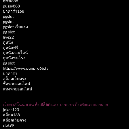
พุซซี่888
pussy888
บาคาร่า168
pgslot
pgslot
pgslot เว็บตรง
pg slot
live22
ดูหนัง
ดูหนังฟรี
ดูหนังออนไลน์
ดูหนังชนโรง
pg slot
https://www.punpro66.tv
บาคาร่า
สล็อตเว็บตรง
ซื้อหวยออนไลน์
แทงหวยออนไลน์
เว็บคาสิโนน่าเล่น ทั้ง
สล็อต
และ
บาคาร่า
ตึงจริงแตกบ่อยมาก
joker123
สล็อต168
สล็อตเว็บตรง
slot99