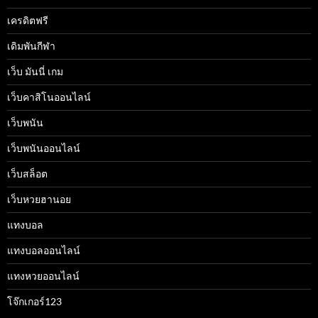
เครดิตฟรี
เดิมพันกีฬา
เว็บ มันนี่ เกม
เว็บคาสิโนออนไลน์
เว็บพนัน
เว็บพนันออนไลน์
เว็บสล็อต
เว็บหวยฮานอย
แทงบอล
แทงบอลออนไลน์
แทงหวยออนไลน์
โจ๊กเกอร์123