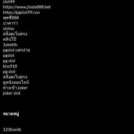
slot44
https://www.jinda888.bet
https://pgslot99.run
พุซซี่888
บาคาร่า
slotxo
สล็อตเว็บตรง
คลิปโป๊
1xbetth
pgslot แตกง่าย
pgslot
pg slot
kiss918
pg slot
สล็อตเว็บตรง
ดูหนังออนไลน์
ทางเข้า joker
joker slot
หมวดหมู่
123lionth