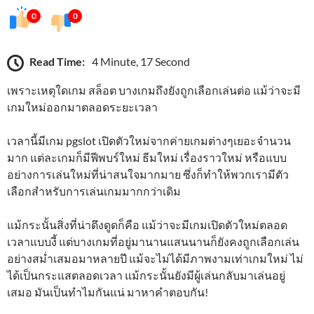
0
0
Read Time:
4 Minute, 17 Second
เพราะเหตุใดเกม สล็อต บางเกมถึงยังถูกเลือกเล่นต่อ แม้ว่าจะมี
เกมใหม่ออกมาตลอดระยะเวลา
เวลานี้มีเกม pgslot เปิดตัวใหม่จากค่ายเกมต่างๆเยอะจำนวน
มาก แต่ละเกมก็มีฟีพบร์ใหม่ ธีมใหม่ เรื่องราวใหม่ หรือแบบ
อย่างการเล่นใหม่ที่น่าสนใจมากมาย ซึ่งก็ทำให้พวกเรามีตัว
เลือกสำหรับการเล่นเกมมากกว่าเดิม
แม้กระนั้นสิ่งที่น่าดึงดูดก็คือ แม้ว่าจะมีเกมเปิดตัวใหม่ตลอด
เวลาแบบงี้ แต่บางเกมที่อยู่มานานแสนนานก็ยังคงถูกเลือกเล่น
อย่างสม่ำเสมอมาหลายปี แม้จะไม่ได้มีภาพงามเท่าเกมใหม่ ไม่
ได้เป็นกระแสตลอดเวลา แม้กระนั้นยังมีผู้เล่นกลับมาเล่นอยู่
เสมอ มันเป็นทำไมกันแน่ มาหาคำตอบกัน!