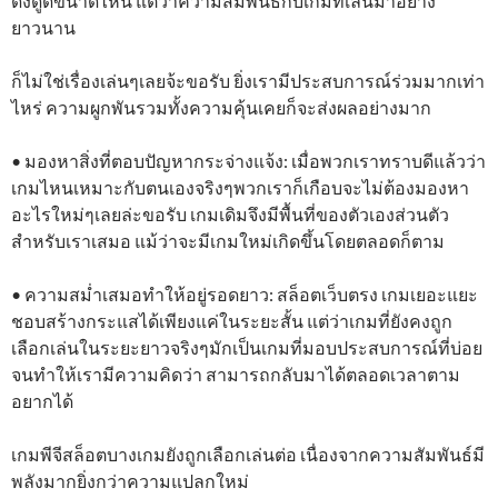
ดึงดูดขนาดไหน แต่ว่าความสัมพันธ์กับเกมที่เล่นมาอย่าง
ยาวนาน
ก็ไม่ใช่เรื่องเล่นๆเลยจ้ะขอรับ ยิ่งเรามีประสบการณ์ร่วมมากเท่า
ไหร่ ความผูกพันรวมทั้งความคุ้นเคยก็จะส่งผลอย่างมาก
• มองหาสิ่งที่ตอบปัญหากระจ่างแจ้ง: เมื่อพวกเราทราบดีแล้วว่า
เกมไหนเหมาะกับตนเองจริงๆพวกเราก็เกือบจะไม่ต้องมองหา
อะไรใหม่ๆเลยล่ะขอรับ เกมเดิมจึงมีพื้นที่ของตัวเองส่วนตัว
สำหรับเราเสมอ แม้ว่าจะมีเกมใหม่เกิดขึ้นโดยตลอดก็ตาม
• ความสม่ำเสมอทำให้อยู่รอดยาว: สล็อตเว็บตรง เกมเยอะแยะ
ชอบสร้างกระแสได้เพียงแค่ในระยะสั้น แต่ว่าเกมที่ยังคงถูก
เลือกเล่นในระยะยาวจริงๆมักเป็นเกมที่มอบประสบการณ์ที่บ่อย
จนทำให้เรามีความคิดว่า สามารถกลับมาได้ตลอดเวลาตาม
อยากได้
เกมพีจีสล็อตบางเกมยังถูกเลือกเล่นต่อ เนื่องจากความสัมพันธ์มี
พลังมากยิ่งกว่าความแปลกใหม่