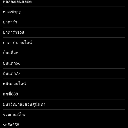
ทดลองเล่นสล็อต
ทางเข้าpg
บาคาร่า
บาคาร่า168
บาคาร่าออนไลน์
ปั่นสล็อต
ปั่นแตก66
ปั่นแตก77
พนันออนไลน์
พุซซี่888
มหาวิทยาลัยสวนสุนันทา
รวมเกมสล็อต
รอยัล558