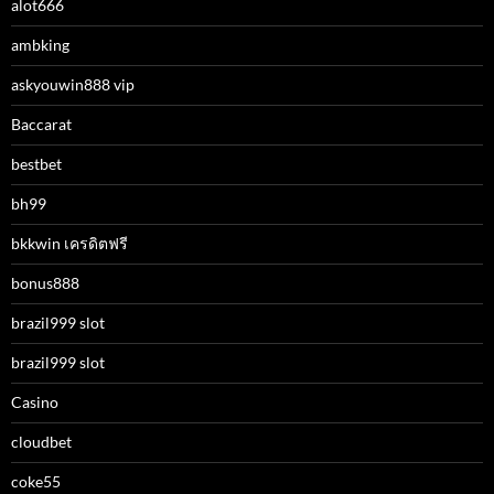
alot666
ambking
askyouwin888 vip
Baccarat
bestbet
bh99
bkkwin เครดิตฟรี
bonus888
brazil999 slot
brazil999 slot
Casino
cloudbet
coke55