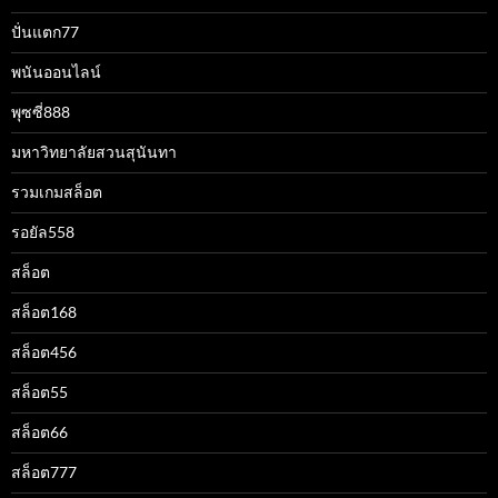
ปั่นแตก77
พนันออนไลน์
พุซซี่888
มหาวิทยาลัยสวนสุนันทา
รวมเกมสล็อต
รอยัล558
สล็อต
สล็อต168
สล็อต456
สล็อต55
สล็อต66
สล็อต777