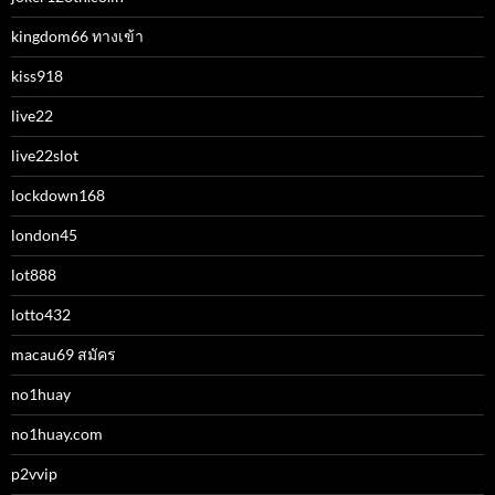
kingdom66 ทางเข้า
kiss918
live22
live22slot
lockdown168
london45
lot888
lotto432
macau69 สมัคร
no1huay
no1huay.com
p2vvip