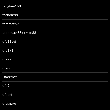
tangtem168
teenoi888
temmax69
tookhuay 88 ถูกหวย88
ufa11bet
ufa191
ufa77
ufa88
Ufa89bet
ufa9r
ufabet
ufasnake