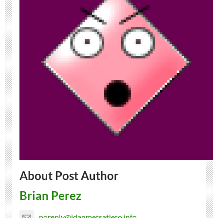
About Post Author
Brian Perez
noreply@idanmetsatieto.info