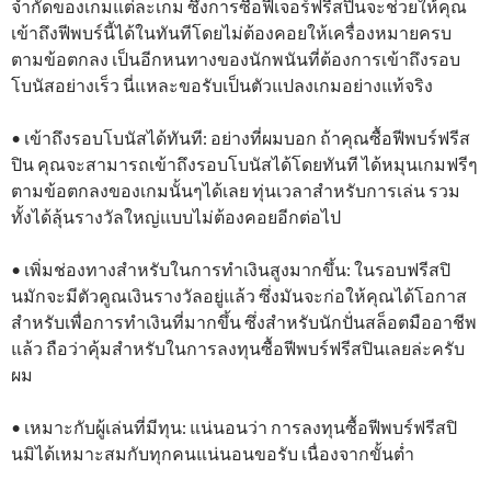
จำกัดของเกมแต่ละเกม ซึ่งการซื้อฟีเจอร์ฟรีสปินจะช่วยให้คุณ
เข้าถึงฟีพบร์นี้ได้ในทันทีโดยไม่ต้องคอยให้เครื่องหมายครบ
ตามข้อตกลง เป็นอีกหนทางของนักพนันที่ต้องการเข้าถึงรอบ
โบนัสอย่างเร็ว นี่แหละขอรับเป็นตัวแปลงเกมอย่างแท้จริง
• เข้าถึงรอบโบนัสได้ทันที: อย่างที่ผมบอก ถ้าคุณซื้อฟีพบร์ฟรีส
ปิน คุณจะสามารถเข้าถึงรอบโบนัสได้โดยทันที ได้หมุนเกมฟรีๆ
ตามข้อตกลงของเกมนั้นๆได้เลย ทุ่นเวลาสำหรับการเล่น รวม
ทั้งได้ลุ้นรางวัลใหญ่แบบไม่ต้องคอยอีกต่อไป
• เพิ่มช่องทางสำหรับในการทำเงินสูงมากขึ้น: ในรอบฟรีสปิ
นมักจะมีตัวคูณเงินรางวัลอยู่แล้ว ซึ่งมันจะก่อให้คุณได้โอกาส
สำหรับเพื่อการทำเงินที่มากขึ้น ซึ่งสำหรับนักปั่นสล็อตมืออาชีพ
แล้ว ถือว่าคุ้มสำหรับในการลงทุนซื้อฟีพบร์ฟรีสปินเลยล่ะครับ
ผม
• เหมาะกับผู้เล่นที่มีทุน: แน่นอนว่า การลงทุนซื้อฟีพบร์ฟรีสปิ
นมิได้เหมาะสมกับทุกคนแน่นอนขอรับ เนื่องจากขั้นต่ำ