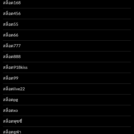
สล็อต168
สล็อต456
สล็อต55
สล็อต66
สล็อต777
สล็อต888
สล็อต918kiss
สล็อต99
สล็อตlive22
สล็อตpg
สล็อตxo
สล็อตพุซซี่
สล็อตยูฟ่า