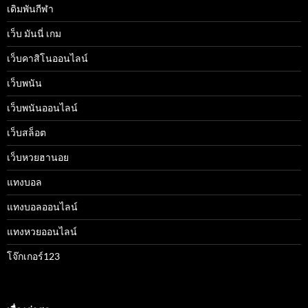
เดิมพันกีฬา
เว็บ มันนี่ เกม
เว็บคาสิโนออนไลน์
เว็บพนัน
เว็บพนันออนไลน์
เว็บสล็อต
เว็บหวยฮานอย
แทงบอล
แทงบอลออนไลน์
แทงหวยออนไลน์
โจ๊กเกอร์123