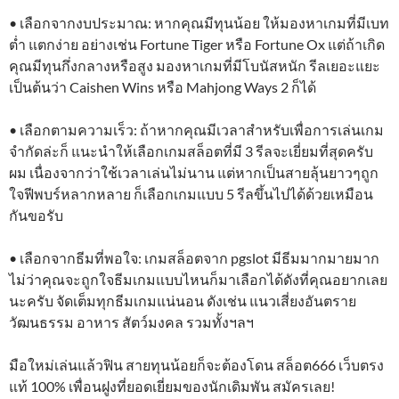
• เลือกจากงบประมาณ: หากคุณมีทุนน้อย ให้มองหาเกมที่มีเบท
ต่ำ แตกง่าย อย่างเช่น Fortune Tiger หรือ Fortune Ox แต่ถ้าเกิด
คุณมีทุนกึ่งกลางหรือสูง มองหาเกมที่มีโบนัสหนัก รีลเยอะแยะ
เป็นต้นว่า Caishen Wins หรือ Mahjong Ways 2 ก็ได้
• เลือกตามความเร็ว: ถ้าหากคุณมีเวลาสำหรับเพื่อการเล่นเกม
จำกัดล่ะก็ แนะนำให้เลือกเกมสล็อตที่มี 3 รีลจะเยี่ยมที่สุดครับ
ผม เนื่องจากว่าใช้เวลาเล่นไม่นาน แต่หากเป็นสายลุ้นยาวๆถูก
ใจฟีพบร์หลากหลาย ก็เลือกเกมแบบ 5 รีลขึ้นไปได้ด้วยเหมือน
กันขอรับ
• เลือกจากธีมที่พอใจ: เกมสล็อตจาก pgslot มีธีมมากมายมาก
ไม่ว่าคุณจะถูกใจธีมเกมแบบไหนก็มาเลือกได้ดังที่คุณอยากเลย
นะครับ จัดเต็มทุกธีมเกมแน่นอน ดังเช่น แนวเสี่ยงอันตราย
วัฒนธรรม อาหาร สัตว์มงคล รวมทั้งฯลฯ
มือใหม่เล่นแล้วฟิน สายทุนน้อยก็จะต้องโดน สล็อต666 เว็บตรง
แท้ 100% เพื่อนฝูงที่ยอดเยี่ยมของนักเดิมพัน สมัครเลย!