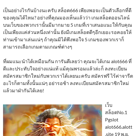
เป็นอย่างไรกันบ้างนะครับ สล็อต666 เพียงพอจะเป็นตัวเลือกที่ดี
ของคุณได้ไหม? อย่างที่คุณมองเห็นแล้วว่า เกมสล็อตออนไลน์
บนเว็บของพวกเรานั้นมีมากมาย 5 เกมที่เราเสนอแนะให้กับคุณ
เป็นเพียงแค่ส่วนหนึ่งเท่านั้น ยังมีเกมสล็อตดีๆอีกเยอะรอคอยให้
ท่านเข้ามาเล่นแน่ๆ ถ้าคุณมิได้พึงพอใจ 5 เกมของพวกเราก็
สามารถเลือกเกมตามเกณฑ์ต่างๆ
ที่ผมแนะนำได้เหมือนกัน การันตีเลยว่า คุณจะได้เกม alot666 ที่
ดีและประทับใจอย่างแน่แท้ แม้คุณพรอมแล้วล่ะก็ ลงทะเบียน
สมัครสมาชิกใหม่กับพวกเราได้เลยนะครับ สมัครฟรี ไร้ค่าจารีต
อะไรก็ตามทั้งนั้นแน่ๆ อย่ารอช้า ลงทะเบียนสมัครสมาชิกใหม่
แล้วมาฝ่ากันได้เลย!
เว็บ
สล็อตNo.1
Pgslot
alot666.alott
.site 19 พ.ย.