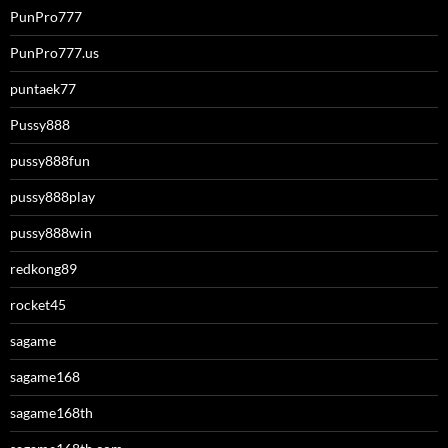
PunPro777
PunPro777.us
puntaek77
Pussy888
pussy888fun
pussy888play
pussy888win
redkong89
rocket45
sagame
sagame168
sagame168th