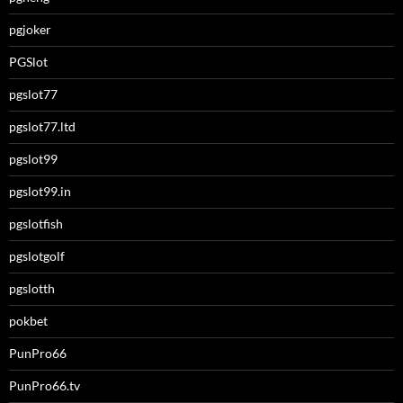
pgjoker
PGSlot
pgslot77
pgslot77.ltd
pgslot99
pgslot99.in
pgslotfish
pgslotgolf
pgslotth
pokbet
PunPro66
PunPro66.tv