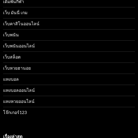
เดิมพันกีฬา
เว็บ มันนี่ เกม
เว็บคาสิโนออนไลน์
เว็บพนัน
เว็บพนันออนไลน์
เว็บสล็อต
เว็บหวยฮานอย
แทงบอล
แทงบอลออนไลน์
แทงหวยออนไลน์
โจ๊กเกอร์123
เรื่องล่าสุด