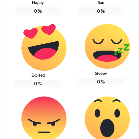
Happy
Sad
0
%
0
%
Sleepy
Excited
0
%
0
%