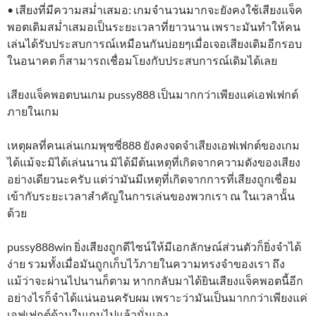
• เสียงที่มีความสม่ำเสมอ: เกมจำนวนมากจะยังคงใช้เสียงแจ็ค
พอตเดิมสม่ำเสมอเป็นระยะเวลาที่ยาวนาน เพราะมันทำให้คน
เล่นได้รับประสบการณ์เหมือนกันบ่อยๆเมื่อเจอเสียงเดิมอีกรอบ
ในอนาคต ก็สามารถเชื่อมโยงกับประสบการณ์เดิมได้เลย
เสียงแจ็คพอตบนเกม pussy888 เป็นมากกว่าเพียงแค่เอฟเฟกต์
ภายในเกม
เหตุผลที่คนเล่นเกมพุซซี่888 ยังคงจดจำเสียงเอฟเฟกต์ของเกม
ได้แม้จะมิได้เล่นนาน มิได้มีต้นเหตุที่เกิดจากความดังของเสียง
อย่างเดียวนะครับ แต่ว่ามันมีเหตุที่เกิดจากการที่เสียงถูกเชื่อม
เข้ากับระยะเวลาสำคัญในการเล่นของพวกเรา ณ ในเวลานั้น
ด้วย
pussy888win ยิ่งเสียงถูกดีไซน์ให้มีเอกลักษณ์ส่วนตัวก็ยิ่งจำได้
ง่าย รวมทั้งเมื่อมันถูกเก็บไว้ภายในความทรงจำของเรา ถึง
แม้ว่าจะผ่านไปนานก็ตาม หากกลับมาได้ยินเสียงแจ็คพอตนี้อีก
อย่างไรก็จำได้แน่นอนครับผม เพราะว่ามันเป็นมากกว่าเพียงแค่
เอฟเฟกต์ด้านในเกมไปแล้วนั่นเอง