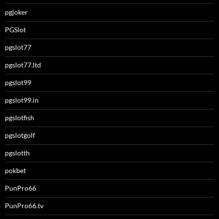
pgjoker
PGSlot
pgslot77
pgslot77.ltd
pgslot99
pgslot99.in
pgslotfish
pgslotgolf
pgslotth
pokbet
PunPro66
PunPro66.tv