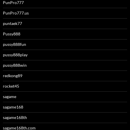
PunPro777
PunPro777.us
puntaek77
Pussy888
pussy888fun
pussy888play
pussy888win
redkong89
rocket45
sagame
sagame168
sagame168th
sagame168th.com