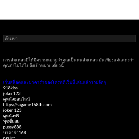
ค้นหา
สำหรับ:
การล้มเหลวมิได้มีความหมายว่าคุณเป็นคนล้มเหลว มันเพียงแค่แสดงว่า
คุณยังไม่ได้ไปถึงเป้าหมายเดี๋ยวนี้
เว็บสล็อตและบาคาร่าของโครตดีเว็บนี้เล่นแล้วรวยจัดๆ
918kiss
joker123
ดูหนังออนไลน์
https://sagame168th.com
joker 123
ดูหนังฟรี
พุซซี่888
pussy888
บาคาร่า168
pgslot