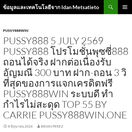
ค้นหา
ข้อมูลและเทคโนโลยีจาก Idan Metsatieto
ข้าม
เมนูหลัก
ไป
ยัง
เนื้อหา
PUSSY888WIN
PUSSY888 5 JULY 2569
PUSSY888 โปรโมชั่นพุซซี่888
ถอนได้จริง ฝากต่อเนื่องรับ
อัญมณี 300 บาท ฝาก-ถอน 3 วิ
ที่สุดของการแจกเครดิตฟรี
PUSSY888WIN ระบบดี ทำ
กำไรไม่สะดุด TOP 55 BY
CARRIE PUSSY888WIN.ONE
8 มิถุนายน 2026
BRIAN PEREZ