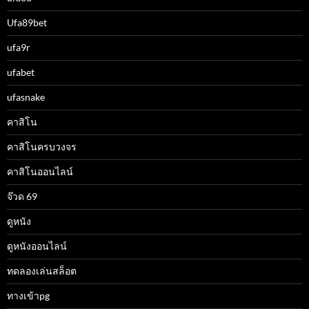
Ufa89bet
ufa9r
ufabet
ufasnake
คาสิโน
คาสิโนครบวงจร
คาสิโนออนไลน์
จ๊วด 69
ดูหนัง
ดูหนังออนไลน์
ทดลองเล่นสล็อต
ทางเข้าpg