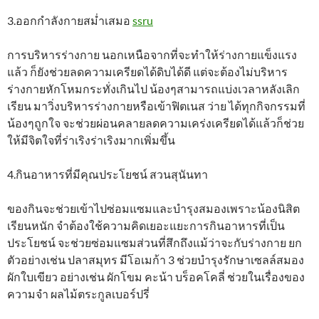
3.ออกกำลังกายสม่ำเสมอ
ssru
การบริหารร่างกาย นอกเหนือจากที่จะทำให้ร่างกายแข็งแรง
แล้ว ก็ยังช่วยลดความเครียดได้ดิบได้ดี แต่จะต้องไม่บริหาร
ร่างกายหักโหมกระทั่งเกินไป น้องๆสามารถแบ่งเวลาหลังเลิก
เรียน มาวิ่งบริหารร่างกายหรือเข้าฟิตเนส ว่าย ได้ทุกกิจกรรมที่
น้องๆถูกใจ จะช่วยผ่อนคลายลดความเคร่งเครียดได้แล้วก็ช่วย
ให้มีจิตใจที่ร่าเริงร่าเริงมากเพิ่มขึ้น
4.กินอาหารที่มีคุณประโยชน์ สวนสุนันทา
ของกินจะช่วยเข้าไปซ่อมแซมและบำรุงสมองเพราะน้องนิสิต
เรียนหนัก จำต้องใช้ความคิดเยอะแยะการกินอาหารที่เป็น
ประโยชน์ จะช่วยซ่อมแซมส่วนที่สึกถึงแม้ว่าจะกับร่างกาย ยก
ตัวอย่างเช่น ปลาสมุทร มีโอเมก้า 3 ช่วยบำรุงรักษาเซลล์สมอง
ผักใบเขียว อย่างเช่น ผักโขม คะน้า บร็อคโคลี่ ช่วยในเรื่องของ
ความจำ ผลไม้ตระกูลเบอร์ปรี่