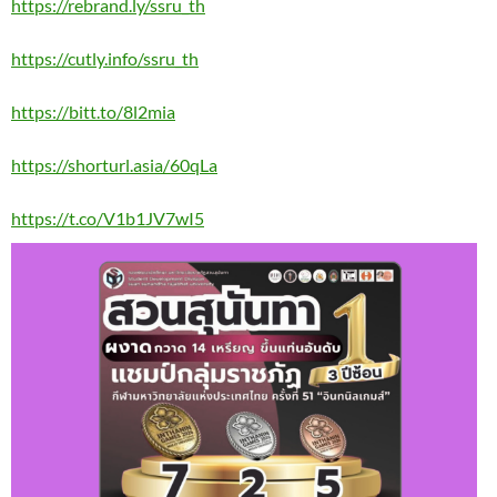
https://rebrand.ly/ssru_th
https://cutly.info/ssru_th
https://bitt.to/8l2mia
https://shorturl.asia/60qLa
https://t.co/V1b1JV7wI5