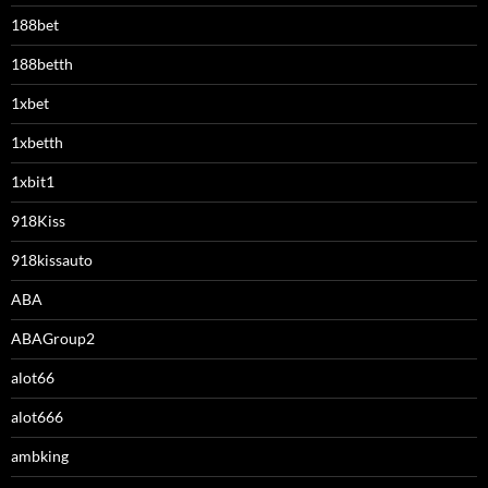
188bet
188betth
1xbet
1xbetth
1xbit1
918Kiss
918kissauto
ABA
ABAGroup2
alot66
alot666
ambking