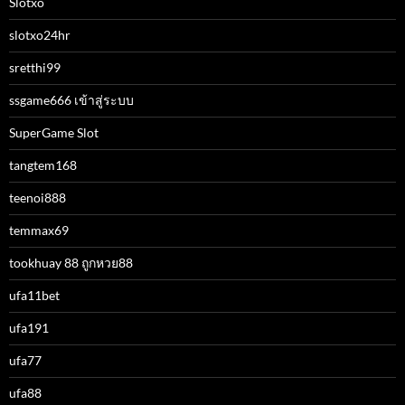
Slotxo
slotxo24hr
sretthi99
ssgame666 เข้าสู่ระบบ
SuperGame Slot
tangtem168
teenoi888
temmax69
tookhuay 88 ถูกหวย88
ufa11bet
ufa191
ufa77
ufa88