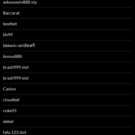
askyouwin888 vip
Baccarat
bestbet
bh99
bkkwin เครดิตฟรี
bonus888
brazil999 slot
brazil999 slot
Casino
cloudbet
coke55
debet
fafa 123 slot