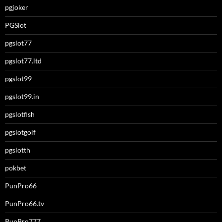
pgjoker
PGSlot
pgslot77
pgslot77.ltd
pgslot99
pgslot99.in
pgslotfish
pgslotgolf
pgslotth
pokbet
PunPro66
PunPro66.tv
PunPro777