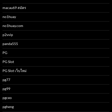
macau69 สมัคร
no1huay
no1huay.com
p2vvip
panda555
PG
PG Slot
PG Slot เว็บใหม่
pg77
pg99
pgceo
pgheng