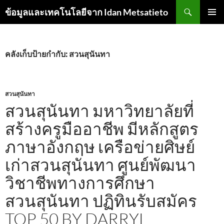
ค้นหา
ข้อมูลและเทคโนโลยีจาก Idan Metsatieto
ข้าม
เมนูหลัก
ไป
ยัง
เนื้อหา
คลังเก็บป้ายกำกับ: สวนสุนันทา
สวนสุนันทา
สวนสุนันทา มหาวิทยาลัยที่
สร้างครูมืออาชีพ มีหลักสูตร
ภาษาอังกฤษ เครือข่ายศิษย์
เก่าสวนสุนันทา ศูนย์พัฒนา
วิชาชีพทางการศึกษา
สวนสุนันทา ปฏิทินรับสมัคร
TOP 50 BY DARRYL