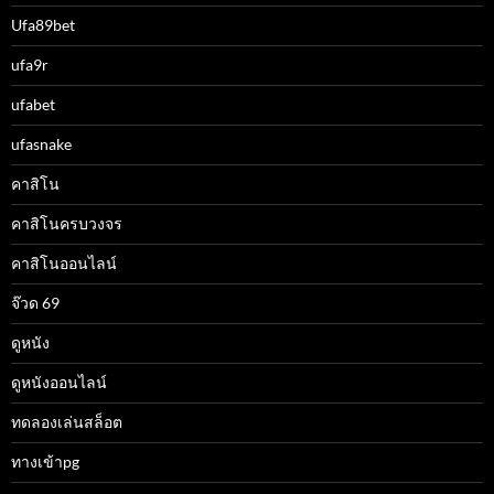
Ufa89bet
ufa9r
ufabet
ufasnake
คาสิโน
คาสิโนครบวงจร
คาสิโนออนไลน์
จ๊วด 69
ดูหนัง
ดูหนังออนไลน์
ทดลองเล่นสล็อต
ทางเข้าpg