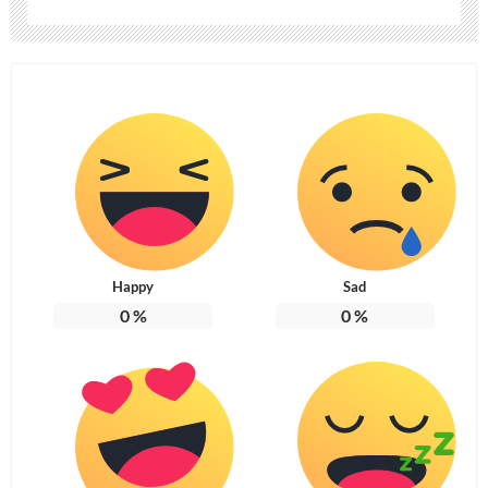
Happy
Sad
0
%
0
%