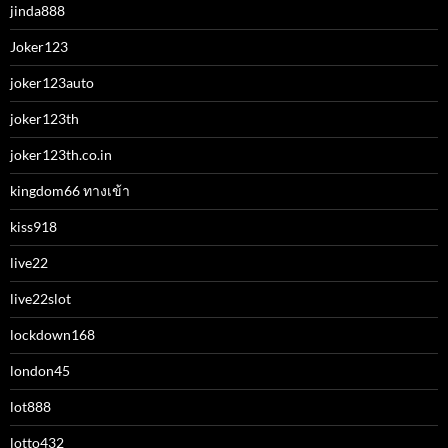
jinda888
Joker123
joker123auto
joker123th
joker123th.co.in
kingdom66 ทางเข้า
kiss918
live22
live22slot
lockdown168
london45
lot888
lotto432