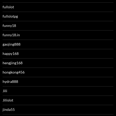
fullslot
fullslotpg
funny18
funny18.in
gaojing888
happy168
hengjing168
hongkong456
hydra888
Jili
Jilislot
jinda55