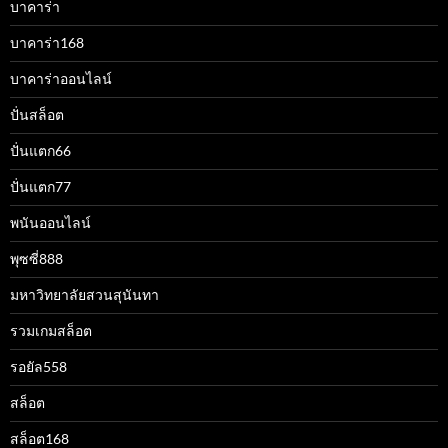
บาคาร่า
บาคาร่า168
บาคาร่าออนไลน์
ปั่นสล็อต
ปั่นแตก66
ปั่นแตก77
พนันออนไลน์
พุซซี่888
มหาวิทยาลัยสวนสุนันทา
รวมเกมสล็อต
รอยัล558
สล็อต
สล็อต168