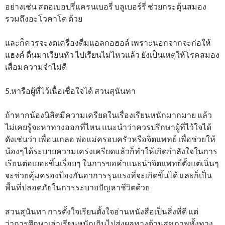
อย่างเช่น สตอเบอปรี่แครนเบอรี่ บลูเบอร์รี่ ช่วยกระตุ้นสมอง
รวมถึงอะโวคาโด ด้วย
และก็ควรจะงดเครื่องดื่มแอลกอฮอล์ เพราะนอกจากจะก่อให้
แฮงค์ ตื่นมาเวียนหัว ไปเรียนไม่ไหวแล้ว ยังเป็นเหตุให้โรคสมอง
เสื่อมความจำไม่ดี
5.หารือผู้ที่ไว้เนื้อเชื่อใจได้ สวนสุนันทา
ถ้าหากน้องนิสิตมีความเครียดในเรื่องเรียนหนักมากมาย แล้ว
ไม่เคยรู้จะหาทางออกที่ไหน แนะนำว่าควรปรึกษาผู้ที่ไว้ใจได้
ดังเช่นว่า เพื่อนเกลอ พ่อแม่ครอบครัวหรือจิตแพทย์ เพื่อช่วยให้
น้องๆได้ระบายความเคร่งเครียดแล้วก็ทำให้เกิดกำลังใจในการ
เรียนต่อเยอะขึ้นเรื่อยๆ ในการขอคำแนะนำจิตแพทย์ตั้งแต่เนิ่นๆ
จะช่วยคุ้มครองป้องกันอาการรุนแรงที่จะเกิดขึ้นได้ และก็เป็น
พื้นที่ปลอดภัยในการระบายปัญหาชีวิตด้วย
สวนสุนันทา การตั้งใจเรียนตั้งใจอ่านหนังสือเป็นสิ่งที่ดี แต่
ว่าการศึกษาเล่าเรียนหนักเกินไปส่งผลทางด้านสุขภาพทั้งทาง