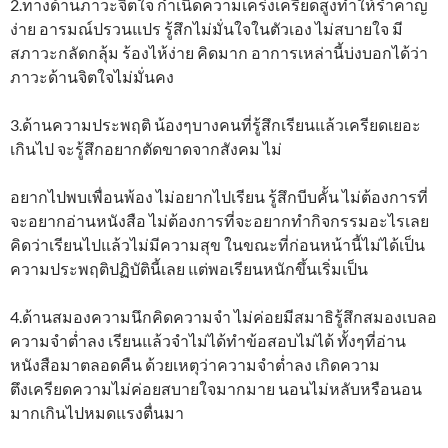
2.ทางด้านภาวะจิตใจ กำเนิดความเคร่งเครียดสูงทำให้รำคาญ
ง่าย อารมณ์ปรวนแปร รู้สึกไม่มั่นใจในตัวเอง ไม่สบายใจ มี
สภาวะกลัดกลุ้ม ร้องไห้ง่าย คิดมาก อาการเหล่านี้บ่งบอกได้ว่า
ภาวะด้านจิตใจไม่มั่นคง
3.ด้านความประพฤติ น้องๆบางคนที่รู้สึกเรียนแล้วเครียดเยอะ
เกินไป จะรู้สึกอยากตัดขาดจากสังคม ไม่
อยากไปพบเพื่อนพ้อง ไม่อยากไปเรียน รู้สึกบีบคั้น ไม่ต้องการที่
จะอยากอ่านหนังสือ ไม่ต้องการที่จะอยากทำกิจกรรมอะไรเลย
คิดว่าเรียนไปแล้วไม่มีความสุข ในขณะที่ก่อนหน้านี้ไม่ได้เป็น
ความประพฤติปฏิบัตินี้เลย แต่พอเรียนหนักขึ้นเริ่มเป็น
4.ด้านสมองความนึกคิดความจำ ไม่ค่อยมีสมาธิรู้สึกสมองเบลอ
ความจำต่ำลง เรียนแล้วจำไม่ได้ทำข้อสอบไม่ได้ ทั้งๆที่อ่าน
หนังสือมาตลอดคืน ด้วยเหตุว่าความจำต่ำลง เกิดความ
ตึงเครียดความไม่ค่อยสบายใจมากมาย นอนไม่หลับหรือนอน
มากเกินไปหมดแรงตื่นมา