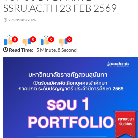
SSRU.AC.TH 23 FEB 2569
29 มกราคม 2026
0
0
0
0
Read Time:
5 Minute, 8 Second