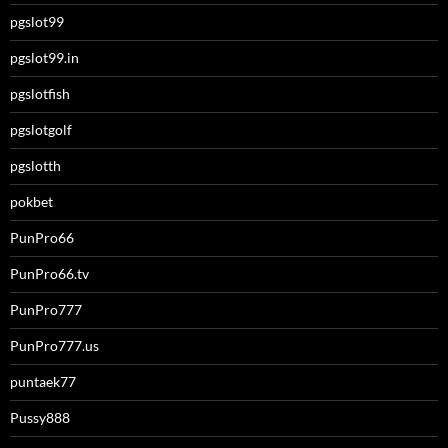
pgslot99
pgslot99.in
pgslotfish
pgslotgolf
pgslotth
pokbet
PunPro66
PunPro66.tv
PunPro777
PunPro777.us
puntaek77
Pussy888