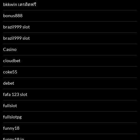
bkkwin เครดิตฟรี
bonus888
brazil999 slot
brazil999 slot
Casino
cloudbet
coke55
debet
fafa 123 slot
fullslot
fullslotpg
funny18
funny18.in