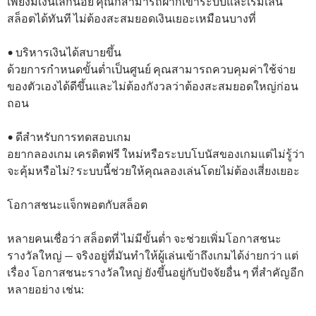
เพียงมีเงินเล็กน้อย คุณก็สามารถฝากเข้าระบบและเริ่มเล่น
สล็อตได้ทันที ไม่ต้องสะสมยอดเงินเยอะเหมือนบางที่
• บริหารเงินได้สบายขึ้น
ด้วยการกำหนดขั้นต่ำเป็นศูนย์ คุณสามารถควบคุมค่าใช้จ่าย
ของตัวเองได้ดีขึ้นและไม่ต้องกังวลว่าต้องสะสมยอดใหญ่ก่อน
ถอน
• ดีสำหรับการทดสอบเกม
อยากลองเกม เครดิตฟรี ใหม่หรือระบบโบนัสของเกมแต่ไม่รู้ว่า
จะคุ้มหรือไม่? ระบบนี้ช่วยให้คุณลองเล่นโดยไม่ต้องเสี่ยงเยอะ
โอกาสชนะแจ็กพอตกับสล็อต
หลายคนเชื่อว่า สล็อตที่ ไม่มีขั้นต่ำ จะช่วยเพิ่มโอกาสชนะ
รางวัลใหญ่ — จริงอยู่ที่มันทำให้ผู้เล่นเข้าถึงเกมได้ง่ายกว่า แต่
เรื่อง โอกาสชนะรางวัลใหญ่ ยังขึ้นอยู่กับปัจจัยอื่น ๆ ที่สำคัญอีก
หลายอย่าง เช่น: