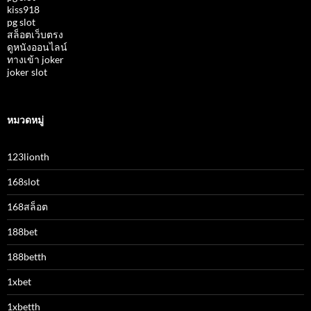
kiss918
pg slot
สล็อตเว็บตรง
ดูหนังออนไลน์
ทางเข้า joker
joker slot
หมวดหมู่
123lionth
168slot
168สล็อต
188bet
188betth
1xbet
1xbetth