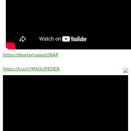
https://shorturl.asia/q58AP
https://t.co/U9MGUPEDER