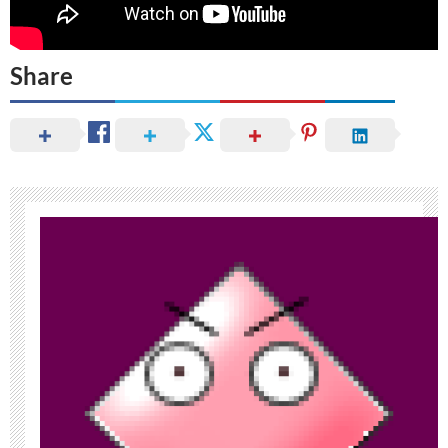
Share