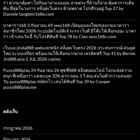
ร่า ฝากมาคุ้มค่า ไม่กินมาม่าแน่นอน จ่ายตรง กี่ล้านก็จ่าย คุ้มค่าการเดิม
พัน ที่สุดในวงการ สล็อตเว็บตรง ห้ามพลาด โปรดีรออยู่ Top 27 by
Daniele tangtem168e.com
บาคาร่า168 3 กันยายน 69 sexy168 เปิดมุมมองใหม่ของเกมบาคาร่า
สมาชิกใหม่ 100% ระบบอัตโนมัติเจ้าแรก เว็บดี มีโต๊ะให้เลือกเยอะ บาคา
ร่า เข้าเล่นวันนี้ รับโปรดีทันที Top 78 by Cleo sexy168c.com
เว็บแม่ jinda888 webแจกหนัก สล็อตเว็บตรง 2026 ประสบการณ์เล่นยุค
ใหม่ ระบบเสถียร พร้อมเกมให้เลือกมากมาย เครดิตฟรี Top 41 by Bernie
Jin888.asia 2 JUL 2026 casino
Pussy888play 24 กันยายน 26 พุซซี่888 สล็อตออนไลน์ โลกแห่งความ
สนุก ที่เหนือกว่า แคชแบค 10% ฝาก-ถอน 3 วิ คนเล่นไม่ต่ำกว่าแสนทุก
วัน pussy888play สมัครไว เล่นได้ทันที Top 39 by Cooper
pussy888play.me
คลังเก็บ
กรกฎาคม 2026
มิถุนายน 2026