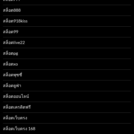
สล็อต888
สล็อต918kiss
สล็อต99
สล็อตlive22
สล็อตpg
สล็อตxo
สล็อตพุซซี่
สล็อตยูฟ่า
สล็อตออนไลน์
สล็อตเครดิตฟรี
สล็อตเว็บตรง
สล็อตเว็บตรง 168