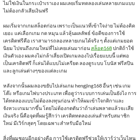
ไม่ใช่เงินในกระเป๋าเราเอง ผมเลยเริ่มทดลองเล่นหลายเกมแบบ
ไม่ต้องกลัวเสียเงินฟรี
ผมเริ่มจากเกมสล็อตก่อน เพราะเป็นแนวที่เข้าใจง่าย ไม่ต้องคิด
เยอะ แค่เลือกเกม กด หมุน แล้วลุ้นผลลัพธ์ ข้อดีของการใช้
เครดิตฟรีคือ เราสามารถลองหลายเกมได้จริง ๆ ตั้งแต่เกมยอด
นิยม ไปจนถึงเกมใหม่ที่ไม่เคยเล่นมาก่อน
สล็อต168
ปกติถ้าใช้
เงินตัวเอง ผมคงไม่กล้าเสี่ยงเปิดเกมลองไปเรื่อยแบบนี้ แต่พอ
เป็นเครดิตฟรี ก็เล่นได้แบบไม่เครียด ลองดูระบบ โบนัส ฟรีสปิน
และลูกเล่นต่างๆของแต่ละเกม
หลังจากนั้นผมลองขยับไปเล่นเกม hengjing168 อื่นๆ เช่น เกม
โต๊ะ หรือเกมไพ่บางประเภท เพื่อดูว่าระบบการเล่นเป็นยังไง การ
ได้ทดลองแบบไม่ต้องลงทุนก่อน ทำให้ผมเข้าใจกติกาและ
จังหวะเกมมากขึ้น โดยไม่ต้องกดดันว่าถ้าเล่นพลาดแล้วจะเสีย
เงินจริง นี่คือจุดที่ผมรู้สึกว่า เครดิตทดลองเล่นสำหรับสมาชิก
ใหม่ มีเวิร์กสุดๆ โดยเฉพาะสำหรับมือใหม่
สิ่งที่ผมชอบอีกอย่างคือ การใช้เครดิตฟรีช่วยให้เรารู้ว่าเว็บไหน