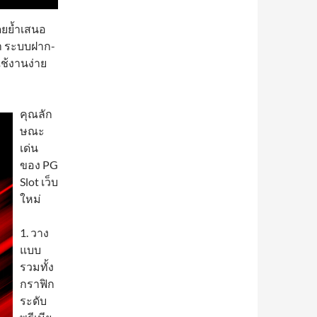
โดยย้ำเสนอ
่า ระบบฝาก-
ใช้งานง่าย
คุณลัก
ษณะ
เด่น
ของ PG
Slot เว็บ
ใหม่
1. วาง
แบบ
รวมทั้ง
กราฟิก
ระดับ