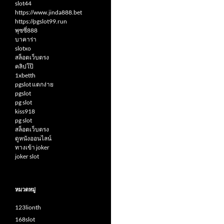
slot44
https://www.jinda888.bet
https://pgslot99.run
พุซซี่888
บาคาร่า
slotxo
สล็อตเว็บตรง
คลิปโป๊
1xbetth
pgslot แตกง่าย
pgslot
pg slot
kiss918
pg slot
สล็อตเว็บตรง
ดูหนังออนไลน์
ทางเข้า joker
joker slot
หมวดหมู่
123lionth
168slot