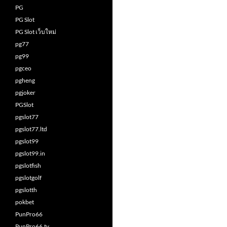
PG
PG Slot
PG Slot เว็บใหม่
pg77
pg99
pgceo
pgheng
pgjoker
PGSlot
pgslot77
pgslot77.ltd
pgslot99
pgslot99.in
pgslotfish
pgslotgolf
pgslotth
pokbet
PunPro66
PunPro66.tv