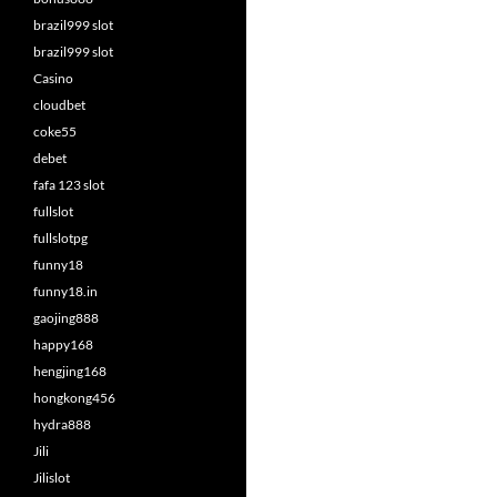
brazil999 slot
brazil999 slot
Casino
cloudbet
coke55
debet
fafa 123 slot
fullslot
fullslotpg
funny18
funny18.in
gaojing888
happy168
hengjing168
hongkong456
hydra888
Jili
Jilislot