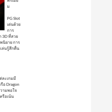
พรีเมีย
ม
PG Slot
เด่นด้วย
การ
 3D ที่สวย
ทพนิยาย การ
่นรู้สึกตื่น
แต่ละเกมมี
หรือ Dragon
็ความพอใจ
หรือเน้น