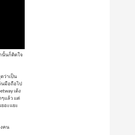
นั้นก็ติดใจ
ูดว่าเป็น
ล่นมือถือไป
etway เด้ง
ๆแล้ว แต่
ิดเยอะแยะ
องคน