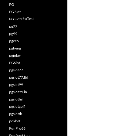
PG
PG Slot
PG Slot เว็บใหม่
pg77
pg99
pgceo
pgheng
pgjoker
PGSlot
pgslot77
pgslot77.ltd
pgslot99
pgslot99.in
pgslotfish
pgslotgolf
pgslotth
pokbet
PunPro66
PunPro66.tv