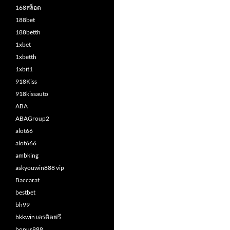
168สล็อต
188bet
188betth
1xbet
1xbetth
1xbit1
918Kiss
918kissauto
ABA
ABAGroup2
alot66
alot666
ambking
askyouwin888 vip
Baccarat
bestbet
bh99
bkkwin เครดิตฟรี
bonus888