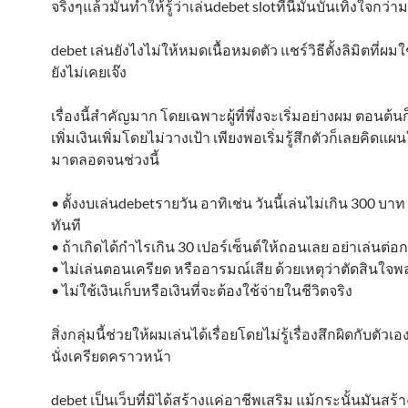
จริงๆแล้วมันทำให้รู้ว่าเล่นdebet slotที่นี่มันบันเทิงใจกว
debet เล่นยังไงไม่ให้หมดเนื้อหมดตัว แชร์วิธีตั้งลิมิตที่ผมใ
ยังไม่เคยเจ๊ง
เรื่องนี้สำคัญมาก โดยเฉพาะผู้ที่พึ่งจะเริ่มอย่างผม ตอนต้
เพิ่มเงินเพิ่มโดยไม่วางเป้า เพียงพอเริ่มรู้สึกตัวก็เลยคิดแผ
มาตลอดจนช่วงนี้
• ตั้งงบเล่นdebetรายวัน อาทิเช่น วันนี้เล่นไม่เกิน 300 บาท 
ทันที
• ถ้าเกิดได้กำไรเกิน 30 เปอร์เซ็นต์ให้ถอนเลย อย่าเล่นต่อ
• ไม่เล่นตอนเครียด หรืออารมณ์เสีย ด้วยเหตุว่าตัดสินใจพ
• ไม่ใช้เงินเก็บหรือเงินที่จะต้องใช้จ่ายในชีวิตจริง
สิ่งกลุ่มนี้ช่วยให้ผมเล่นได้เรื่อยโดยไม่รู้เรื่องสึกผิดกับตัวเ
นั่งเครียดคราวหน้า
debet เป็นเว็บที่มิได้สร้างแค่อาชีพเสริม แม้กระนั้นมันสร้างพ