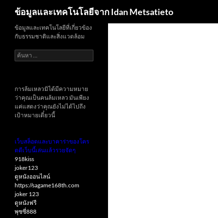
ค้นหา
ข้อมูลและเทคโนโลยีจาก Idan Metsatieto
ข้อมูลและเทคโนโลยีที่เกี่ยวข้อง
กับธรรมชาติและสิ่งแวดล้อม
ค้นหา
สำหรับ:
การล้มเหลวมิได้มีความหมาย
ว่าคุณเป็นคนล้มเหลว มันเพียง
แค่แสดงว่าคุณยังไม่ได้ไปถึง
เป้าหมายเดี๋ยวนี้
เว็บสล็อตและบาคาร่าของโคร
ตดีเว็บนี้เล่นแล้วรวยจัดๆ
918kiss
joker123
ดูหนังออนไลน์
https://sagame168th.com
joker 123
ดูหนังฟรี
พุซซี่888