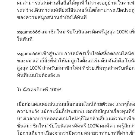
ผมสามารถเล่นผ่านมือถือได้ทุกที่ ไม่ว่าจะอยู่บ้าน ในคาเฟ่
ระหว่างเดินทาง แค่เพียงมีอินเทอร์เน็ตก็สามารถเปิดประตู
ของความสนุกสนานร่าเริงได้ทันที
ssgame666 สมาชิกใหม่ รับโบนัสเครดิตฟรีสูงสุด 100% เพิ่
ในทันที
ssgame666 เข้าสู่ระบบ การสมัครเว็บไซต์สล็อตออนไลน์
ของผม แล้วก็สิ่งที่ทำให้ผมถูกใจตั้งแต่เริ่มต้น มันก็คือ โบน
สูงสุด 100% สำหรับสมาชิกใหม่ ที่ช่วยเพิ่มทุนสำหรับเพื่อ
ทันทีแบบไม่ต้องลังเล
โบนัสเครดิตฟรี 100%
เมื่อก่อนผมเคยเล่นเกมสล็อตออนไลน์ด้วยตัวเอง แรกๆก็ลงเ
ความระวัง แม้กระนั้นก็ประสบพบเจอกับปัญหาเรื่องทุนที่จ
บางเวลาอยากทดลองเกมใหม่ๆก็ไม่กล้าเสี่ยง แต่ว่าพอเพ
ชั่นสมาชิกใหม่ รับโบนัสเครดิตฟรี 100% ผมมีความรู้สึกว่าน
โอกาสดีมาก เนื่องจากว่ามีความหมายว่าทุกบาทที่ฝากเข้