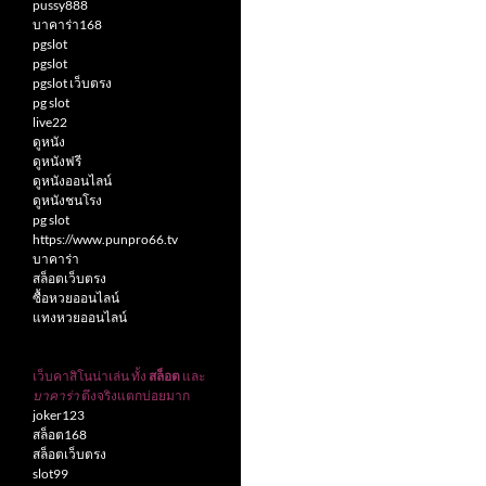
pussy888
บาคาร่า168
pgslot
pgslot
pgslot เว็บตรง
pg slot
live22
ดูหนัง
ดูหนังฟรี
ดูหนังออนไลน์
ดูหนังชนโรง
pg slot
https://www.punpro66.tv
บาคาร่า
สล็อตเว็บตรง
ซื้อหวยออนไลน์
แทงหวยออนไลน์
เว็บคาสิโนน่าเล่น ทั้ง
สล็อต
และ
บาคาร่า
ตึงจริงแตกบ่อยมาก
joker123
สล็อต168
สล็อตเว็บตรง
slot99