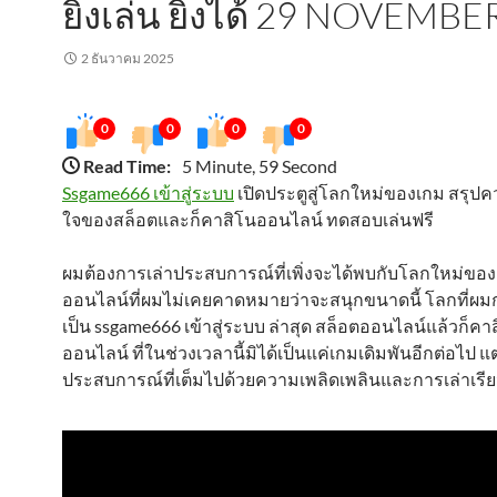
ยิ่งเล่น ยิ่งได้ 29 NOVEMBE
2 ธันวาคม 2025
0
0
0
0
Read Time:
5 Minute, 59 Second
Ssgame666 เข้าสู่ระบบ
เปิดประตูสู่โลกใหม่ของเกม สรุปค
ใจของสล็อตและก็คาสิโนออนไลน์ ทดสอบเล่นฟรี
ผมต้องการเล่าประสบการณ์ที่เพิ่งจะได้พบกับโลกใหม่ขอ
ออนไลน์ที่ผมไม่เคยคาดหมายว่าจะสนุกขนาดนี้ โลกที่ผมกำ
เป็น ssgame666 เข้าสู่ระบบ ล่าสุด สล็อตออนไลน์แล้วก็คา
ออนไลน์ ที่ในช่วงเวลานี้มิได้เป็นแค่เกมเดิมพันอีกต่อไป แต
ประสบการณ์ที่เต็มไปด้วยความเพลิดเพลินและการเล่าเรี