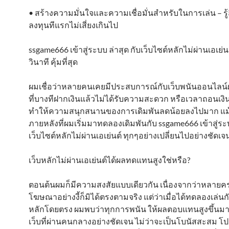
• สร้างความมั่นใจและความเชื่อมั่นสำหรับในการเล่น – รู้
ลงทุนทีแรกไม่เสี่ยงเกินไป
ssgame666 เข้าสู่ระบบ ล่าสุด กับเว็บไซต์หลักไม่ผ่านเอเย่น
วินาที คุ้มที่สุด
ผมเชื่อว่าหลายคนเคยมีประสบการณ์กับเว็บพนันออนไลน์ผ่
ที่บางทีฝากเงินแล้วไม่ได้รับความสะดวก หรือเวลาถอนเงิน
ทำให้ความสนุกสนานของการเดิมพันลดน้อยลงไปมาก แม้
ภายหลังที่ผมเริ่มมาทดลองเดิมพันกับ ssgame666 เข้าสู่ระบ
เว็บไซต์หลักไม่ผ่านเอเย่นต์ ทุกๆอย่างเปลี่ยนไปอย่างชัดเจ
เว็บหลักไม่ผ่านเอเย่นต์ได้ผลทดแทนสูงใช่หรือ?
ตอนต้นผมก็มีความสงสัยแบบเดียวกัน เนื่องจากว่าหลายค
โฆษณาอย่างงี้ก็มิได้ตรงตามจริง แต่ว่าเมื่อได้ทดลองเล่นกั
หลักโดยตรง ผมพบว่าทุกการพนัน ให้ผลตอบแทนสูงขึ้นมาก
เว็บที่ผ่านคนกลางอย่างชัดเจน ไม่ว่าจะเป็นโบนัสสะสม โ