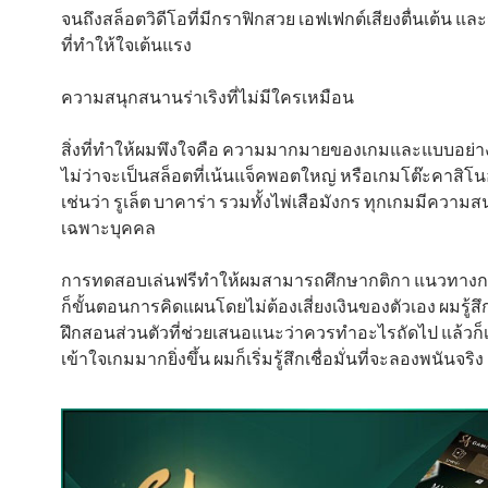
จนถึงสล็อตวิดีโอที่มีกราฟิกสวย เอฟเฟกต์เสียงตื่นเต้น แ
ที่ทำให้ใจเต้นแรง
ความสนุกสนานร่าเริงที่ไม่มีใครเหมือน
สิ่งที่ทำให้ผมพึงใจคือ ความมากมายของเกมและแบบอย่า
ไม่ว่าจะเป็นสล็อตที่เน้นแจ็คพอตใหญ่ หรือเกมโต๊ะคาสิโน
เช่นว่า รูเล็ต บาคาร่า รวมทั้งไพ่เสือมังกร ทุกเกมมีความ
เฉพาะบุคคล
การทดสอบเล่นฟรีทำให้ผมสามารถศึกษากติกา แนวทางกา
ก็ขั้นตอนการคิดแผนโดยไม่ต้องเสี่ยงเงินของตัวเอง ผมรู้สึก
ฝึกสอนส่วนตัวที่ช่วยเสนอแนะว่าควรทำอะไรถัดไป แล้วก็
เข้าใจเกมมากยิ่งขึ้น ผมก็เริ่มรู้สึกเชื่อมั่นที่จะลองพนันจริง