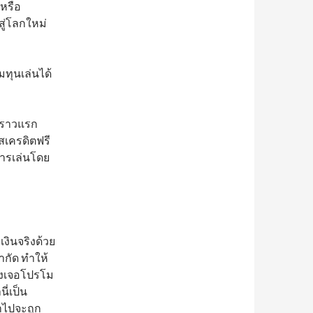
 หรือ
สู่โลกใหม่
มทุนเล่นได้
คราวแรก
ัสเครดิตฟรี
การเล่นโดย
งินจริงด้วย
ำกัด ทำให้
ียงเจอโปรโม
ี่เป็น
าไปจะถูก